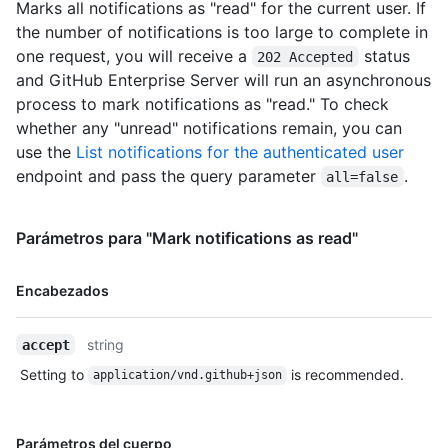
        "gravatar_id": "",

Marks all notifications as "read" for the current user. If
        "url": "https://HOSTNAME/users/octocat",

the number of notifications is too large to complete in
        "html_url": "https://github.com/octocat",

one request, you will receive a
status
202 Accepted
        "followers_url": 
and GitHub Enterprise Server will run an asynchronous
"https://HOSTNAME/users/octocat/followers",

        "following_url": 
process to mark notifications as "read." To check
"https://HOSTNAME/users/octocat/following{/other_user}",

whether any "unread" notifications remain, you can
        "gists_url": 
use the
List notifications for the authenticated user
"https://HOSTNAME/users/octocat/gists{/gist_id}",

endpoint and pass the query parameter
.
all=false
        "starred_url": 
"https://HOSTNAME/users/octocat/starred{/owner}{/repo}",

        "subscriptions_url": 
Parámetros para "Mark notifications as read"
"https://HOSTNAME/users/octocat/subscriptions",

        "organizations_url": 
"https://HOSTNAME/users/octocat/orgs",

Nombre,
Encabezados
        "repos_url": "https://HOSTNAME/users/octocat/repos",

Tipo,
        "events_url": 
Descripción
"https://HOSTNAME/users/octocat/events{/privacy}",

string
accept
        "received_events_url": 
Setting to
is recommended.
application/vnd.github+json
"https://HOSTNAME/users/octocat/received_events",

        "type": "User",

        "site_admin": false

Nombre,
      },

Parámetros del cuerpo