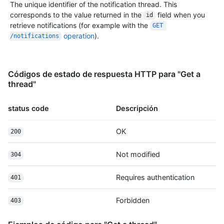
      "type": "Issue"

The unique identifier of the notification thread. This
    },

corresponds to the value returned in the
field when you
id
    "reason": "subscribed",

retrieve notifications (for example with the
GET 
    "unread": true,

operation
).
/notifications
    "updated_at": "2014-11-07T22:01:45Z",

    "last_read_at": "2014-11-07T22:01:45Z",

    "url": "https://HOSTNAME/notifications/threads/1",

    "subscription_url": 
Códigos de estado de respuesta HTTP para "Get a
"https://HOSTNAME/notifications/threads/1/subscription"

thread"
  }

]
status code
Descripción
OK
200
Not modified
304
Requires authentication
401
Forbidden
403