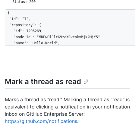
Status: 200
{

  "id": "1",

  "repository": {

    "id": 1296269,

    "node_id": "MDEwOlJlcG9zaXRvcnkxMjk2MjY5",

    "name": "Hello-World",

    "full_name": "octocat/Hello-World",

    "owner": {

      "login": "octocat",

      "id": 1,

      "node_id": "MDQ6VXNlcjE=",

Mark a thread as read
      "avatar_url": 
"https://github.com/images/error/octocat_happy.gif",

      "gravatar_id": "",

      "url": "https://HOSTNAME/users/octocat",

Marks a thread as "read." Marking a thread as "read" is
      "html_url": "https://github.com/octocat",

equivalent to clicking a notification in your notification
      "followers_url": 
inbox on GitHub Enterprise Server:
"https://HOSTNAME/users/octocat/followers",

https://github.com/notifications
.
      "following_url": 
"https://HOSTNAME/users/octocat/following{/other_user}",

      "gists_url": 