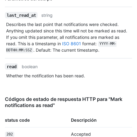
Tipo,
      "private": false,

Descripción
      "html_url": "https://github.com/octocat/Hello-World",

string
last_read_at
      "description": "This your first repo!",

      "fork": false,

Describes the last point that notifications were checked.
      "url": "https://HOSTNAME/repos/octocat/Hello-World",

Anything updated since this time will not be marked as read.
      "archive_url": "https://HOSTNAME/repos/octocat/Hello-
If you omit this parameter, all notifications are marked as
World/{archive_format}{/ref}",

read. This is a timestamp in
ISO 8601
format:
YYYY-MM-
      "assignees_url": "https://HOSTNAME/repos/octocat/Hello-
. Default: The current timestamp.
DDTHH:MM:SSZ
World/assignees{/user}",

      "blobs_url": "https://HOSTNAME/repos/octocat/Hello-
World/git/blobs{/sha}",

boolean
read
      "branches_url": "https://HOSTNAME/repos/octocat/Hello-
Whether the notification has been read.
World/branches{/branch}",

      "collaborators_url": 
"https://HOSTNAME/repos/octocat/Hello-
World/collaborators{/collaborator}",

Códigos de estado de respuesta HTTP para "Mark
      "comments_url": "https://HOSTNAME/repos/octocat/Hello-
notifications as read"
World/comments{/number}",

      "commits_url": "https://HOSTNAME/repos/octocat/Hello-
status code
Descripción
World/commits{/sha}",

      "compare_url": "https://HOSTNAME/repos/octocat/Hello-
World/compare/{base}...{head}",

Accepted
202