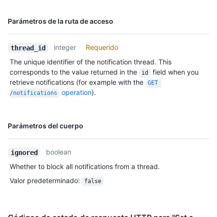
Nombre,
Parámetros de la ruta de acceso
Tipo,
Descripción
integer
Requerido
thread_id
The unique identifier of the notification thread. This
corresponds to the value returned in the
field when you
id
retrieve notifications (for example with the
GET 
operation
).
/notifications
Nombre,
Parámetros del cuerpo
Tipo,
Descripción
boolean
ignored
Whether to block all notifications from a thread.
Valor predeterminado
:
false