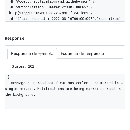
  -H "Accept: application/vnd.github+json" \

World/issues/events{/number}",

  -H "Authorization: Bearer <YOUR-TOKEN>" \

      "issues_url": "https://HOSTNAME/repos/octocat/Hello-
  http(s)://HOSTNAME/api/v3/notifications \

World/issues{/number}",

  -d '{"last_read_at":"2022-06-10T00:00:00Z","read":true}'
      "keys_url": "https://HOSTNAME/repos/octocat/Hello-
World/keys{/key_id}",

      "labels_url": "https://HOSTNAME/repos/octocat/Hello-
Response
World/labels{/name}",

      "languages_url": "https://HOSTNAME/repos/octocat/Hello-
World/languages",

Respuesta de ejemplo
Esquema de respuesta
      "merges_url": "https://HOSTNAME/repos/octocat/Hello-
World/merges",

Status: 202
      "milestones_url": "https://HOSTNAME/repos/octocat/Hello-
World/milestones{/number}",

{

      "notifications_url": 
  "message": "Unread notifications couldn't be marked in a 
"https://HOSTNAME/repos/octocat/Hello-World/notifications{?
single request. Notifications are being marked as read in 
since,all,participating}",

the background."

      "pulls_url": "https://HOSTNAME/repos/octocat/Hello-
}
World/pulls{/number}",

      "releases_url": "https://HOSTNAME/repos/octocat/Hello-
World/releases{/id}",

      "ssh_url": "git@github.com:octocat/Hello-World.git",

      "stargazers_url": "https://HOSTNAME/repos/octocat/Hello-