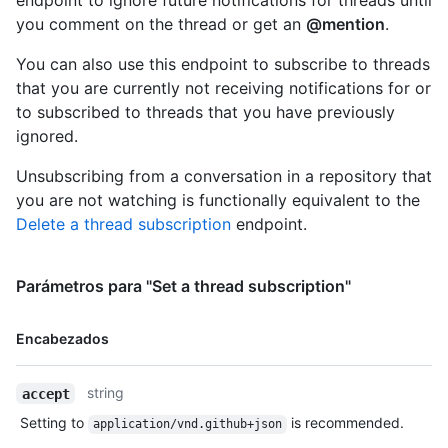
endpoint to ignore future notifications for threads until
you comment on the thread or get an
@mention
.
You can also use this endpoint to subscribe to threads
that you are currently not receiving notifications for or
to subscribed to threads that you have previously
ignored.
Unsubscribing from a conversation in a repository that
you are not watching is functionally equivalent to the
Delete a thread subscription
endpoint.
Parámetros para "Set a thread subscription"
Nombre,
Encabezados
Tipo,
Descripción
string
accept
Setting to
is recommended.
application/vnd.github+json