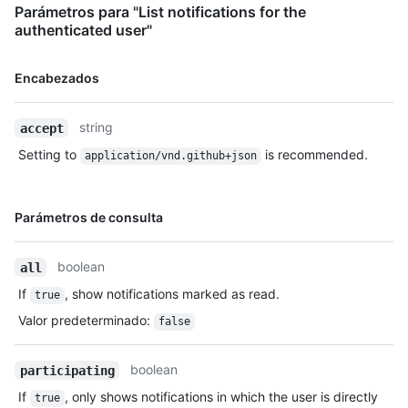
Parámetros para "List notifications for the
authenticated user"
Nombre,
Encabezados
Tipo,
Descripción
string
accept
Setting to
is recommended.
application/vnd.github+json
Nombre,
Parámetros de consulta
Tipo,
Descripción
boolean
all
If
, show notifications marked as read.
true
Valor predeterminado
:
false
boolean
participating
If
, only shows notifications in which the user is directly
true