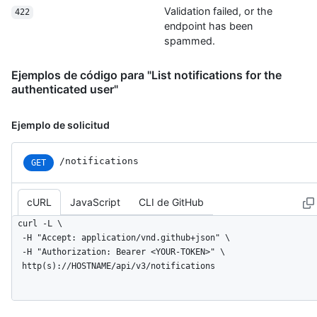
Validation failed, or the
422
endpoint has been
spammed.
Ejemplos de código para "List notifications for the
authenticated user"
Ejemplo de solicitud
/notifications
GET
cURL
JavaScript
CLI de GitHub
curl -L \

  -H "Accept: application/vnd.github+json" \

  -H "Authorization: Bearer <YOUR-TOKEN>" \

  http(s)://HOSTNAME/api/v3/notifications