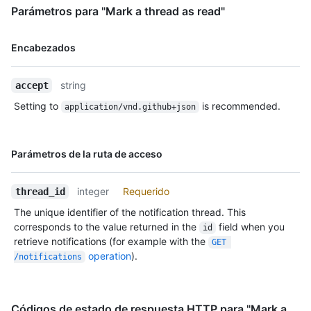
Parámetros para "Mark a thread as read"
"https://HOSTNAME/users/octocat/gists{/gist_id}",

      "starred_url": 
"https://HOSTNAME/users/octocat/starred{/owner}{/repo}",

Nombre,
Encabezados
      "subscriptions_url": 
Tipo,
"https://HOSTNAME/users/octocat/subscriptions",

Descripción
      "organizations_url": 
string
accept
"https://HOSTNAME/users/octocat/orgs",

Setting to
is recommended.
application/vnd.github+json
      "repos_url": "https://HOSTNAME/users/octocat/repos",

      "events_url": 
"https://HOSTNAME/users/octocat/events{/privacy}",

      "received_events_url": 
Nombre,
Parámetros de la ruta de acceso
"https://HOSTNAME/users/octocat/received_events",

Tipo,
      "type": "User",

Descripción
integer
Requerido
      "site_admin": false

thread_id
    },

The unique identifier of the notification thread. This
    "private": false,

corresponds to the value returned in the
field when you
id
    "html_url": "https://github.com/octocat/Hello-World",

retrieve notifications (for example with the
GET 
    "description": "This your first repo!",

operation
).
/notifications
    "fork": false,

    "url": "https://HOSTNAME/repos/octocat/Hello-World",

    "archive_url": "https://HOSTNAME/repos/octocat/Hello-
World/{archive_format}{/ref}",

Códigos de estado de respuesta HTTP para "Mark a