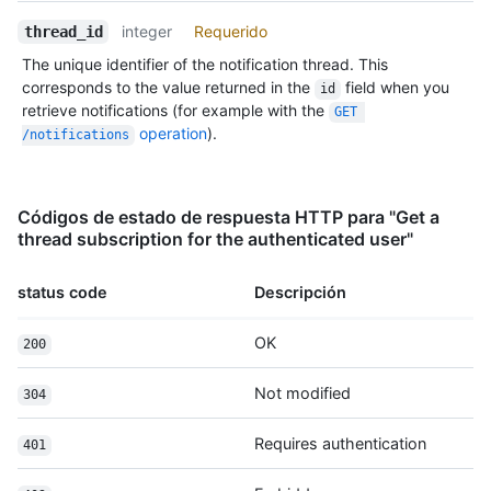
World/teams",

Descripción
    "trees_url": "https://HOSTNAME/repos/octocat/Hello-
integer
Requerido
thread_id
World/git/trees{/sha}",

The unique identifier of the notification thread. This
    "hooks_url": "http://HOSTNAME/repos/octocat/Hello-
corresponds to the value returned in the
field when you
id
World/hooks"

retrieve notifications (for example with the
GET 
  },

operation
).
  "subject": {

/notifications
    "title": "Greetings",

    "url": 
"https://HOSTNAME/repos/octokit/octokit.rb/issues/123",

Códigos de estado de respuesta HTTP para "Get a
    "latest_comment_url": 
thread subscription for the authenticated user"
"https://HOSTNAME/repos/octokit/octokit.rb/issues/comments/123
    "type": "Issue"

  },

status code
Descripción
  "reason": "subscribed",

  "unread": true,

OK
200
  "updated_at": "2014-11-07T22:01:45Z",

  "last_read_at": "2014-11-07T22:01:45Z",

Not modified
304
  "url": "https://HOSTNAME/notifications/threads/1",

  "subscription_url": 
"https://HOSTNAME/notifications/threads/1/subscription"

Requires authentication
401
}