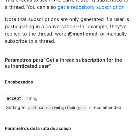
    "merges_url": "https://HOSTNAME/repos/octocat/Hello-
a thread. You can also
get a repository subscription
.
World/merges",

    "milestones_url": "https://HOSTNAME/repos/octocat/Hello-
Note that subscriptions are only generated if a user is
World/milestones{/number}",

participating in a conversation--for example, they've
    "notifications_url": "https://HOSTNAME/repos/octocat/Hello-
replied to the thread, were
@mentioned
, or manually
World/notifications{?since,all,participating}",

    "pulls_url": "https://HOSTNAME/repos/octocat/Hello-
subscribe to a thread.
World/pulls{/number}",

    "releases_url": "https://HOSTNAME/repos/octocat/Hello-
World/releases{/id}",

Parámetros para "Get a thread subscription for the
    "ssh_url": "git@github.com:octocat/Hello-World.git",

authenticated user"
    "stargazers_url": "https://HOSTNAME/repos/octocat/Hello-
World/stargazers",

Nombre,
Encabezados
    "statuses_url": "https://HOSTNAME/repos/octocat/Hello-
Tipo,
World/statuses/{sha}",

Descripción
    "subscribers_url": "https://HOSTNAME/repos/octocat/Hello-
string
accept
World/subscribers",

    "subscription_url": "https://HOSTNAME/repos/octocat/Hello-
Setting to
is recommended.
application/vnd.github+json
World/subscription",

    "tags_url": "https://HOSTNAME/repos/octocat/Hello-
World/tags",

Nombre,
Parámetros de la ruta de acceso
    "teams_url": "https://HOSTNAME/repos/octocat/Hello-
Tipo,