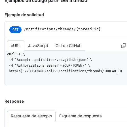
Ejemplos de código para "Get a thread"
Ejemplo de solicitud
/notifications
/threads
/{thread_
id}
GET
cURL
JavaScript
CLI de GitHub
curl -L \

  -H "Accept: application/vnd.github+json" \

  -H "Authorization: Bearer <YOUR-TOKEN>" \

  http(s)://HOSTNAME/api/v3/notifications/threads/THREAD_ID
Response
Respuesta de ejemplo
Esquema de respuesta