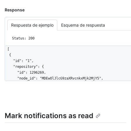
Response
Respuesta de ejemplo
Esquema de respuesta
Status: 200
[

  {

    "id": "1",

    "repository": {

      "id": 1296269,

      "node_id": "MDEwOlJlcG9zaXRvcnkxMjk2MjY5",

      "name": "Hello-World",

      "full_name": "octocat/Hello-World",

      "owner": {

        "login": "octocat",

        "id": 1,

Mark notifications as read
        "node_id": "MDQ6VXNlcjE=",

        "avatar_url": 
"https://github.com/images/error/octocat_happy.gif",
