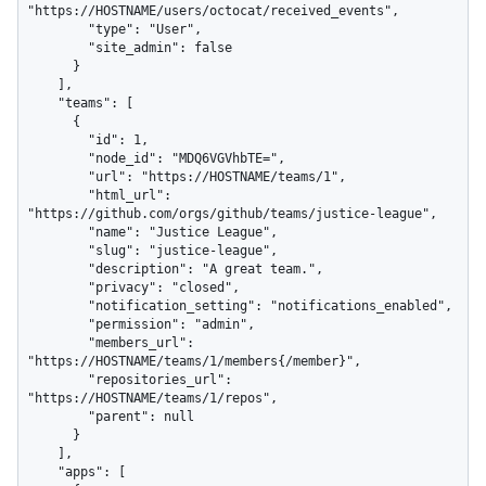
"https://HOSTNAME/users/octocat/received_events",

        "type": "User",

        "site_admin": false

      }

    ],

    "teams": [

      {

        "id": 1,

        "node_id": "MDQ6VGVhbTE=",

        "url": "https://HOSTNAME/teams/1",

        "html_url": 
"https://github.com/orgs/github/teams/justice-league",

        "name": "Justice League",

        "slug": "justice-league",

        "description": "A great team.",

        "privacy": "closed",

        "notification_setting": "notifications_enabled",

        "permission": "admin",

        "members_url": 
"https://HOSTNAME/teams/1/members{/member}",

        "repositories_url": 
"https://HOSTNAME/teams/1/repos",

        "parent": null

      }

    ],

    "apps": [
