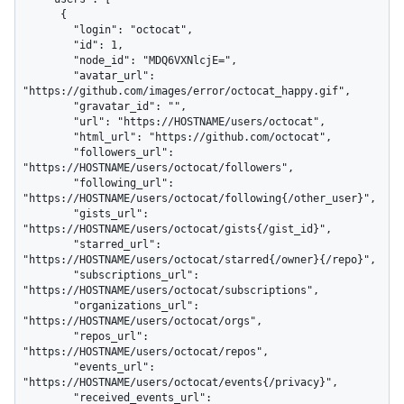
      {

        "login": "octocat",

        "id": 1,

        "node_id": "MDQ6VXNlcjE=",

        "avatar_url": 
"https://github.com/images/error/octocat_happy.gif",

        "gravatar_id": "",

        "url": "https://HOSTNAME/users/octocat",

        "html_url": "https://github.com/octocat",

        "followers_url": 
"https://HOSTNAME/users/octocat/followers",

        "following_url": 
"https://HOSTNAME/users/octocat/following{/other_user}",

        "gists_url": 
"https://HOSTNAME/users/octocat/gists{/gist_id}",

        "starred_url": 
"https://HOSTNAME/users/octocat/starred{/owner}{/repo}",

        "subscriptions_url": 
"https://HOSTNAME/users/octocat/subscriptions",

        "organizations_url": 
"https://HOSTNAME/users/octocat/orgs",

        "repos_url": 
"https://HOSTNAME/users/octocat/repos",

        "events_url": 
"https://HOSTNAME/users/octocat/events{/privacy}",

        "received_events_url": 