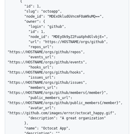
      {

        "id": 1,

        "slug": "octoapp",

        "node_id": "MDExOkludGVncmF0aW9uMQ==",

        "owner": {

          "login": "github",

          "id": 1,

          "node_id": "MDEyOk9yZ2FuaXphdGlvbjE=",

          "url": "https://HOSTNAME/orgs/github",

          "repos_url": 
"https://HOSTNAME/orgs/github/repos",

          "events_url": 
"https://HOSTNAME/orgs/github/events",

          "hooks_url": 
"https://HOSTNAME/orgs/github/hooks",

          "issues_url": 
"https://HOSTNAME/orgs/github/issues",

          "members_url": 
"https://HOSTNAME/orgs/github/members{/member}",

          "public_members_url": 
"https://HOSTNAME/orgs/github/public_members{/member}",

          "avatar_url": 
"https://github.com/images/error/octocat_happy.gif",

          "description": "A great organization"

        },

        "name": "Octocat App",

        "description": "",
