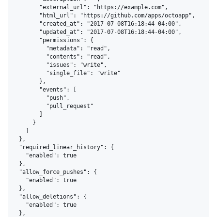
        "external_url": "https://example.com",

        "html_url": "https://github.com/apps/octoapp",

        "created_at": "2017-07-08T16:18:44-04:00",

        "updated_at": "2017-07-08T16:18:44-04:00",

        "permissions": {

          "metadata": "read",

          "contents": "read",

          "issues": "write",

          "single_file": "write"

        },

        "events": [

          "push",

          "pull_request"

        ]

      }

    ]

  },

  "required_linear_history": {

    "enabled": true

  },

  "allow_force_pushes": {

    "enabled": true

  },

  "allow_deletions": {

    "enabled": true

  },
