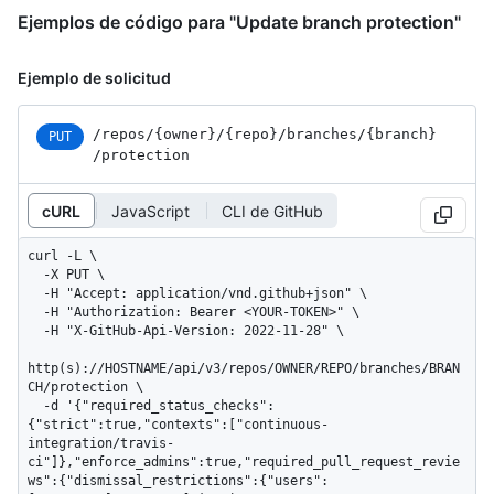
Ejemplos de código para "Update branch protection"
Ejemplo de solicitud
/repos
/{owner}
/{repo}
/branches
/{branch}
PUT
/protection
cURL
JavaScript
CLI de GitHub
curl -L \

  -X PUT \

  -H "Accept: application/vnd.github+json" \

  -H "Authorization: Bearer <YOUR-TOKEN>" \

  -H "X-GitHub-Api-Version: 2022-11-28" \

http(s)://HOSTNAME/api/v3/repos/OWNER/REPO/branches/BRAN
CH/protection \

  -d '{"required_status_checks":
{"strict":true,"contexts":["continuous-
integration/travis-
ci"]},"enforce_admins":true,"required_pull_request_revie
ws":{"dismissal_restrictions":{"users":