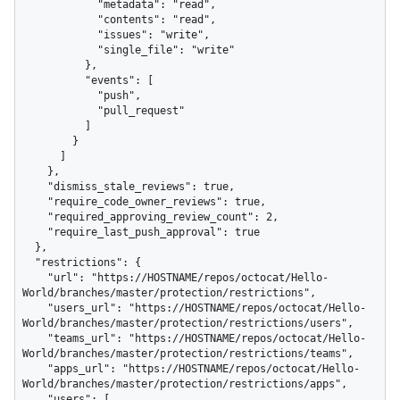
            "metadata": "read",

            "contents": "read",

            "issues": "write",

            "single_file": "write"

          },

          "events": [

            "push",

            "pull_request"

          ]

        }

      ]

    },

    "dismiss_stale_reviews": true,

    "require_code_owner_reviews": true,

    "required_approving_review_count": 2,

    "require_last_push_approval": true

  },

  "restrictions": {

    "url": "https://HOSTNAME/repos/octocat/Hello-
World/branches/master/protection/restrictions",

    "users_url": "https://HOSTNAME/repos/octocat/Hello-
World/branches/master/protection/restrictions/users",

    "teams_url": "https://HOSTNAME/repos/octocat/Hello-
World/branches/master/protection/restrictions/teams",

    "apps_url": "https://HOSTNAME/repos/octocat/Hello-
World/branches/master/protection/restrictions/apps",

    "users": [
