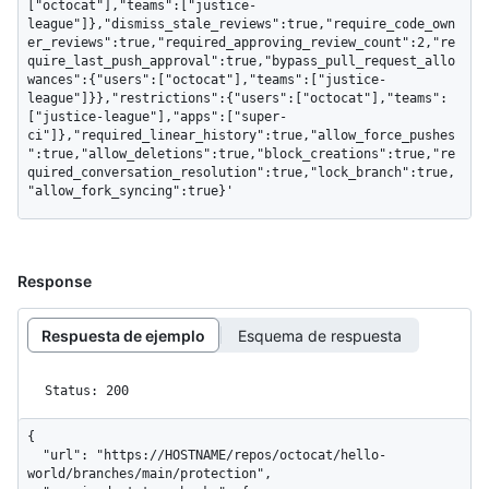
["octocat"],"teams":["justice-
league"]},"dismiss_stale_reviews":true,"require_code_own
er_reviews":true,"required_approving_review_count":2,"re
quire_last_push_approval":true,"bypass_pull_request_allo
wances":{"users":["octocat"],"teams":["justice-
league"]}},"restrictions":{"users":["octocat"],"teams":
["justice-league"],"apps":["super-
ci"]},"required_linear_history":true,"allow_force_pushes
":true,"allow_deletions":true,"block_creations":true,"re
quired_conversation_resolution":true,"lock_branch":true,
"allow_fork_syncing":true}'
Response
Respuesta de ejemplo
Esquema de respuesta
Status: 200
{

  "url": "https://HOSTNAME/repos/octocat/hello-
world/branches/main/protection",
