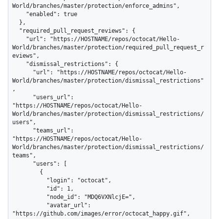
World/branches/master/protection/enforce_admins",

    "enabled": true

  },

  "required_pull_request_reviews": {

    "url": "https://HOSTNAME/repos/octocat/Hello-
World/branches/master/protection/required_pull_request_r
eviews",

    "dismissal_restrictions": {

      "url": "https://HOSTNAME/repos/octocat/Hello-
World/branches/master/protection/dismissal_restrictions"
,

      "users_url": 
"https://HOSTNAME/repos/octocat/Hello-
World/branches/master/protection/dismissal_restrictions/
users",

      "teams_url": 
"https://HOSTNAME/repos/octocat/Hello-
World/branches/master/protection/dismissal_restrictions/
teams",

      "users": [

        {

          "login": "octocat",

          "id": 1,

          "node_id": "MDQ6VXNlcjE=",

          "avatar_url": 
"https://github.com/images/error/octocat_happy.gif",
