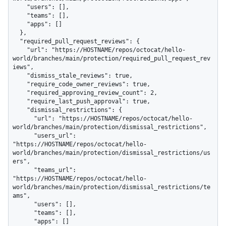
    "users": [],

    "teams": [],

    "apps": []

  },

  "required_pull_request_reviews": {

    "url": "https://HOSTNAME/repos/octocat/hello-
world/branches/main/protection/required_pull_request_rev
iews",

    "dismiss_stale_reviews": true,

    "require_code_owner_reviews": true,

    "required_approving_review_count": 2,

    "require_last_push_approval": true,

    "dismissal_restrictions": {

      "url": "https://HOSTNAME/repos/octocat/hello-
world/branches/main/protection/dismissal_restrictions",

      "users_url": 
"https://HOSTNAME/repos/octocat/hello-
world/branches/main/protection/dismissal_restrictions/us
ers",

      "teams_url": 
"https://HOSTNAME/repos/octocat/hello-
world/branches/main/protection/dismissal_restrictions/te
ams",

      "users": [],

      "teams": [],

      "apps": []
