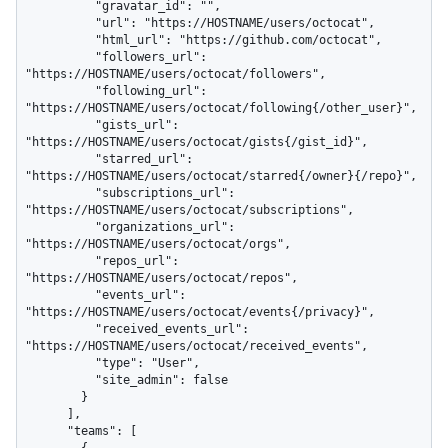
          "gravatar_id": "",

          "url": "https://HOSTNAME/users/octocat",

          "html_url": "https://github.com/octocat",

          "followers_url": 
"https://HOSTNAME/users/octocat/followers",

          "following_url": 
"https://HOSTNAME/users/octocat/following{/other_user}",

          "gists_url": 
"https://HOSTNAME/users/octocat/gists{/gist_id}",

          "starred_url": 
"https://HOSTNAME/users/octocat/starred{/owner}{/repo}",

          "subscriptions_url": 
"https://HOSTNAME/users/octocat/subscriptions",

          "organizations_url": 
"https://HOSTNAME/users/octocat/orgs",

          "repos_url": 
"https://HOSTNAME/users/octocat/repos",

          "events_url": 
"https://HOSTNAME/users/octocat/events{/privacy}",

          "received_events_url": 
"https://HOSTNAME/users/octocat/received_events",

          "type": "User",

          "site_admin": false

        }

      ],

      "teams": [
