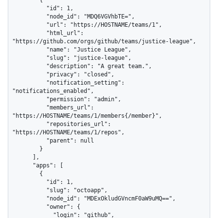
        {

          "id": 1,

          "node_id": "MDQ6VGVhbTE=",

          "url": "https://HOSTNAME/teams/1",

          "html_url": 
"https://github.com/orgs/github/teams/justice-league",

          "name": "Justice League",

          "slug": "justice-league",

          "description": "A great team.",

          "privacy": "closed",

          "notification_setting": 
"notifications_enabled",

          "permission": "admin",

          "members_url": 
"https://HOSTNAME/teams/1/members{/member}",

          "repositories_url": 
"https://HOSTNAME/teams/1/repos",

          "parent": null

        }

      ],

      "apps": [

        {

          "id": 1,

          "slug": "octoapp",

          "node_id": "MDExOkludGVncmF0aW9uMQ==",

          "owner": {

            "login": "github",
