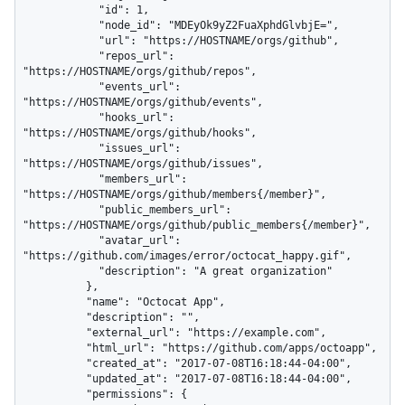
            "id": 1,

            "node_id": "MDEyOk9yZ2FuaXphdGlvbjE=",

            "url": "https://HOSTNAME/orgs/github",

            "repos_url": 
"https://HOSTNAME/orgs/github/repos",

            "events_url": 
"https://HOSTNAME/orgs/github/events",

            "hooks_url": 
"https://HOSTNAME/orgs/github/hooks",

            "issues_url": 
"https://HOSTNAME/orgs/github/issues",

            "members_url": 
"https://HOSTNAME/orgs/github/members{/member}",

            "public_members_url": 
"https://HOSTNAME/orgs/github/public_members{/member}",

            "avatar_url": 
"https://github.com/images/error/octocat_happy.gif",

            "description": "A great organization"

          },

          "name": "Octocat App",

          "description": "",

          "external_url": "https://example.com",

          "html_url": "https://github.com/apps/octoapp",

          "created_at": "2017-07-08T16:18:44-04:00",

          "updated_at": "2017-07-08T16:18:44-04:00",

          "permissions": {
