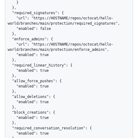
    }

  },

  "required_signatures": {

    "url": "https://HOSTNAME/repos/octocat/hello-
world/branches/main/protection/required_signatures",

    "enabled": false

  },

  "enforce_admins": {

    "url": "https://HOSTNAME/repos/octocat/hello-
world/branches/main/protection/enforce_admins",

    "enabled": true

  },

  "required_linear_history": {

    "enabled": true

  },

  "allow_force_pushes": {

    "enabled": true

  },

  "allow_deletions": {

    "enabled": true

  },

  "block_creations": {

    "enabled": true

  },

  "required_conversation_resolution": {

    "enabled": true
