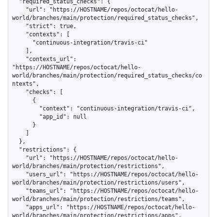
  "required_status_checks": {

    "url": "https://HOSTNAME/repos/octocat/hello-
world/branches/main/protection/required_status_checks",

    "strict": true,

    "contexts": [

      "continuous-integration/travis-ci"

    ],

    "contexts_url": 
"https://HOSTNAME/repos/octocat/hello-
world/branches/main/protection/required_status_checks/co
ntexts",

    "checks": [

      {

        "context": "continuous-integration/travis-ci",

        "app_id": null

      }

    ]

  },

  "restrictions": {

    "url": "https://HOSTNAME/repos/octocat/hello-
world/branches/main/protection/restrictions",

    "users_url": "https://HOSTNAME/repos/octocat/hello-
world/branches/main/protection/restrictions/users",

    "teams_url": "https://HOSTNAME/repos/octocat/hello-
world/branches/main/protection/restrictions/teams",

    "apps_url": "https://HOSTNAME/repos/octocat/hello-
world/branches/main/protection/restrictions/apps",
