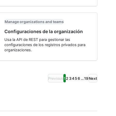
Manage organizations and teams
Configuraciones de la organización
Usa la API de REST para gestionar las
configuraciones de los registros privados para
organizaciones.
Previous
1
2
3
4
5
6
…
19
Next