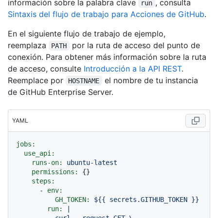
información sobre la palabra clave
, consulta
run
Sintaxis del flujo de trabajo para Acciones de GitHub
.
En el siguiente flujo de trabajo de ejemplo,
reemplaza
por la ruta de acceso del punto de
PATH
conexión. Para obtener más información sobre la ruta
de acceso, consulte
Introducción a la API REST
.
Reemplace por
el nombre de tu instancia
HOSTNAME
de GitHub Enterprise Server.
YAML
jobs:
use_api:
runs-on:
ubuntu-latest
permissions:
 {}

steps:
-
env:
GH_TOKEN:
${{
secrets.GITHUB_TOKEN
}}
run:
|

          curl --request GET \
