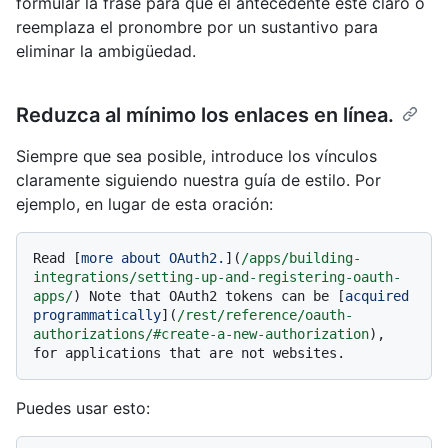
formular la frase para que el antecedente esté claro o
reemplaza el pronombre por un sustantivo para
eliminar la ambigüedad.
Reduzca al mínimo los enlaces en línea.
Siempre que sea posible, introduce los vínculos
claramente siguiendo nuestra guía de estilo. Por
ejemplo, en lugar de esta oración:
Read [
more about OAuth2.
](
/apps/building-
integrations/setting-up-and-registering-oauth-
apps/
) Note that OAuth2 tokens can be [
acquired 
programmatically
](
/rest/reference/oauth-
authorizations/#create-a-new-authorization
), 
Puedes usar esto: