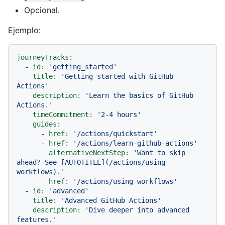
Opcional.
Ejemplo:
journeyTracks:
-
id:
'getting_started'
title:
'Getting started with GitHub 
Actions'
description:
'Learn the basics of GitHub 
Actions.'
timeCommitment:
'2-4 hours'
guides:
-
href:
'/actions/quickstart'
-
href:
'/actions/learn-github-actions'
alternativeNextStep:
'Want to skip 
ahead? See [AUTOTITLE](/actions/using-
workflows).'
-
href:
'/actions/using-workflows'
-
id:
'advanced'
title:
'Advanced GitHub Actions'
description:
'Dive deeper into advanced 
features.'