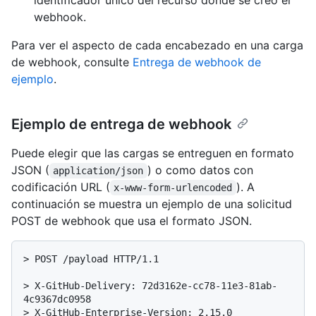
identificador único del recurso donde se creó el
webhook.
Para ver el aspecto de cada encabezado en una carga
de webhook, consulte
Entrega de webhook de
ejemplo
.
Ejemplo de entrega de webhook
Puede elegir que las cargas se entreguen en formato
JSON (
) o como datos con
application/json
codificación URL (
). A
x-www-form-urlencoded
continuación se muestra un ejemplo de una solicitud
POST de webhook que usa el formato JSON.
> 
POST /payload HTTP/1.1
> 
X-GitHub-Delivery: 72d3162e-cc78-11e3-81ab-
4c9367dc0958
> 
X-GitHub-Enterprise-Version: 2.15.0