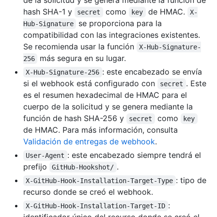
de la solicitud y se genera mediante la función de
hash SHA-1 y
como
de HMAC.
secret
key
X-
se proporciona para la
Hub-Signature
compatibilidad con las integraciones existentes.
Se recomienda usar la función
X-Hub-Signature-
más segura en su lugar.
256
: este encabezado se envía
X-Hub-Signature-256
si el webhook está configurado con
. Este
secret
es el resumen hexadecimal de HMAC para el
cuerpo de la solicitud y se genera mediante la
función de hash SHA-256 y
como
secret
key
de HMAC. Para más información, consulta
Validación de entregas de webhook
.
: este encabezado siempre tendrá el
User-Agent
prefijo
.
GitHub-Hookshot/
: tipo de
X-GitHub-Hook-Installation-Target-Type
recurso donde se creó el webhook.
:
X-GitHub-Hook-Installation-Target-ID