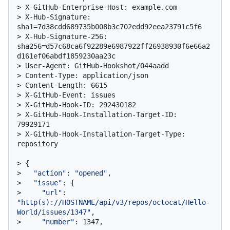
> 
X-GitHub-Enterprise-Host: example.com
> 
X-Hub-Signature: 
sha1=7d38cdd689735b008b3c702edd92eea23791c5f6
> 
X-Hub-Signature-256: 
sha256=d57c68ca6f92289e6987922ff26938930f6e66a2
d161ef06abdf1859230aa23c
> 
User-Agent: GitHub-Hookshot/044aadd
> 
Content-Type: application/json
> 
Content-Length: 6615
> 
X-GitHub-Event: issues
> 
X-GitHub-Hook-ID: 292430182
> 
X-GitHub-Hook-Installation-Target-ID: 
79929171
> 
X-GitHub-Hook-Installation-Target-Type: 
repository
> 
{
> 
"action"
: 
"opened"
,
> 
"issue"
: {
> 
"url"
: 
"http(s)://HOSTNAME/api/v3/repos/octocat/Hello-
World/issues/1347"
,
> 
"number"
: 1347,