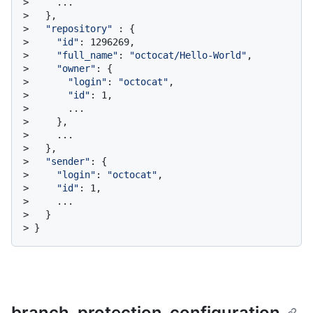
> 
    ...
> 
  },
> 
"repository"
 : {
> 
"id"
: 1296269,
> 
"full_name"
: 
"octocat/Hello-World"
,
> 
"owner"
: {
> 
"login"
: 
"octocat"
,
> 
"id"
: 1,
> 
      ...
> 
    },
> 
    ...
> 
  },
> 
"sender"
: {
> 
"login"
: 
"octocat"
,
> 
"id"
: 1,
> 
    ...
> 
  }
> 
}
branch_protection_configuration