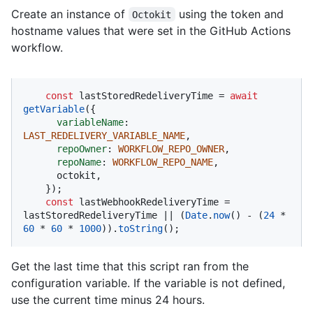
Create an instance of
using the token and
Octokit
hostname values that were set in the GitHub Actions
workflow.
const
 lastStoredRedeliveryTime = 
await
getVariable
({

variableName
: 
LAST_REDELIVERY_VARIABLE_NAME
,

repoOwner
: 
WORKFLOW_REPO_OWNER
,

repoName
: 
WORKFLOW_REPO_NAME
,

      octokit,

    });

const
 lastWebhookRedeliveryTime = 
lastStoredRedeliveryTime || (
Date
.
now
() - (
24
 * 
60
 * 
60
 * 
1000
)).
toString
();
Get the last time that this script ran from the
configuration variable. If the variable is not defined,
use the current time minus 24 hours.