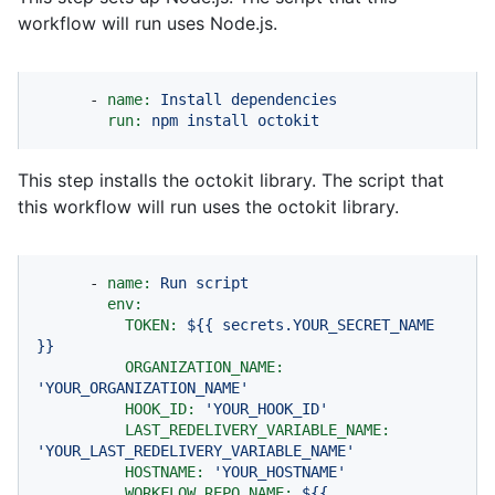
workflow will run uses Node.js.
-
name:
Install
dependencies
run:
npm
install
octokit
This step installs the octokit library. The script that
this workflow will run uses the octokit library.
-
name:
Run
script
env:
TOKEN:
${{
secrets.YOUR_SECRET_NAME
}}
ORGANIZATION_NAME:
'YOUR_ORGANIZATION_NAME'
HOOK_ID:
'YOUR_HOOK_ID'
LAST_REDELIVERY_VARIABLE_NAME:
'YOUR_LAST_REDELIVERY_VARIABLE_NAME'
HOSTNAME:
'YOUR_HOSTNAME'
WORKFLOW_REPO_NAME:
${{