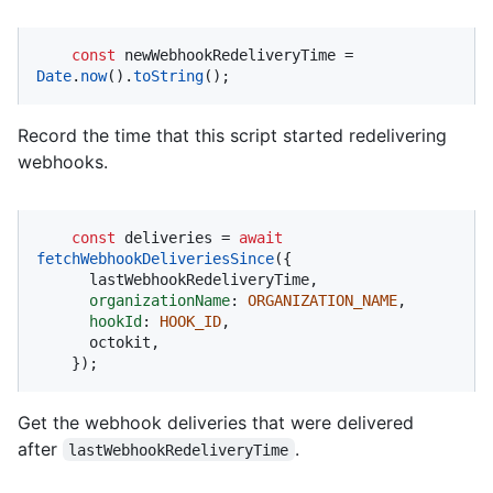
const
 newWebhookRedeliveryTime = 
Date
.
now
().
toString
();
Record the time that this script started redelivering
webhooks.
const
 deliveries = 
await
fetchWebhookDeliveriesSince
({

      lastWebhookRedeliveryTime,

organizationName
: 
ORGANIZATION_NAME
,

hookId
: 
HOOK_ID
,

      octokit,

    });
Get the webhook deliveries that were delivered
after
.
lastWebhookRedeliveryTime