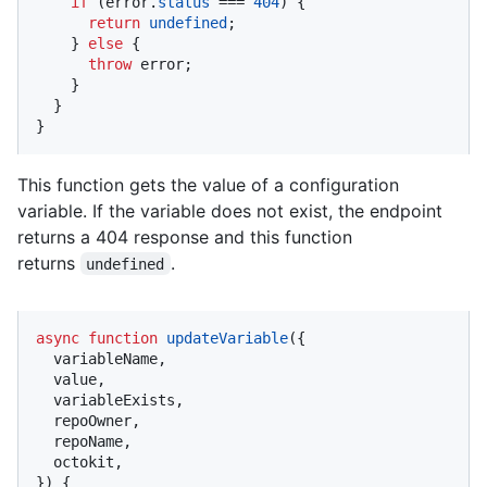
if
 (error.
status
 === 
404
) {

return
undefined
;

    } 
else
 {

throw
 error;

    }

  }

}
This function gets the value of a configuration
variable. If the variable does not exist, the endpoint
returns a 404 response and this function
returns
.
undefined
async
function
updateVariable
(
{

  variableName,

  value,

  variableExists,

  repoOwner,

  repoName,

  octokit,

}
) {
