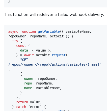
}
This function will redeliver a failed webhook delivery.
async
function
getVariable
(
{ variableName, 
repoOwner, repoName, octokit }
) {

try
 {

const
 {

data
: { value },

    } = 
await
 octokit.
request
(

"GET 
/repos/{owner}/{repo}/actions/variables/{name}"
,

      {

owner
: repoOwner,

repo
: repoName,

name
: variableName,

      }

    );

return
 value;

  } 
catch
 (error) {
