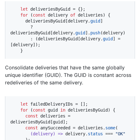
let
 deliveriesByGuid = {};

for
 (
const
 delivery 
of
 deliveries) {

      deliveriesByGuid[delivery.
guid
]

        ? 
deliveriesByGuid[delivery.
guid
].
push
(delivery)

        : (deliveriesByGuid[delivery.
guid
] = 
[delivery]);

    }
Consolidate deliveries that have the same globally
unique identifier (GUID). The GUID is constant across
redeliveries of the same delivery.
let
 failedDeliveryIDs = [];

for
 (
const
 guid 
in
 deliveriesByGuid) {

const
 deliveries = 
deliveriesByGuid[guid];

const
 anySucceeded = deliveries.
some
(

(
delivery
) =>
 delivery.
status
 === 
"OK"
      );
