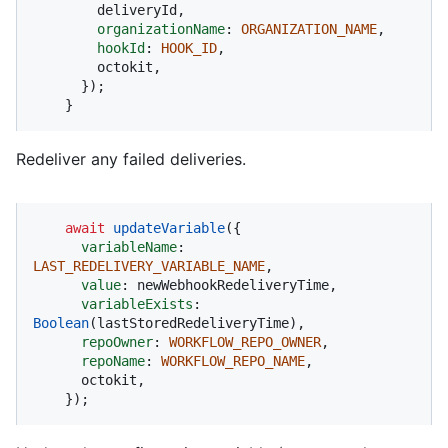
        deliveryId,

organizationName
: 
ORGANIZATION_NAME
,

hookId
: 
HOOK_ID
,

        octokit,

      });

    }
Redeliver any failed deliveries.
await
updateVariable
({

variableName
: 
LAST_REDELIVERY_VARIABLE_NAME
,

value
: newWebhookRedeliveryTime,

variableExists
: 
Boolean
(lastStoredRedeliveryTime),

repoOwner
: 
WORKFLOW_REPO_OWNER
,

repoName
: 
WORKFLOW_REPO_NAME
,

      octokit,

    });