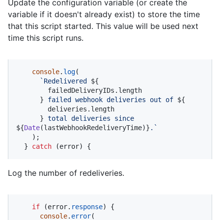
Update the configuration variable (or create the
variable if it doesn't already exist) to store the time
that this script started. This value will be used next
time this script runs.
console
.
log
(

`Redelivered 
${

        failedDeliveryIDs.length

      }
 failed webhook deliveries out of 
${

        deliveries.length

      }
 total deliveries since 
${
Date
(lastWebhookRedeliveryTime)}
.`
    );

  } 
catch
 (error) {
Log the number of redeliveries.
if
 (error.
response
) {

console
.
error
(
