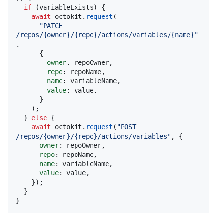
if
 (variableExists) {

await
 octokit.
request
(

"PATCH 
/repos/{owner}/{repo}/actions/variables/{name}"
,

      {

owner
: repoOwner,

repo
: repoName,

name
: variableName,

value
: value,

      }

    );

  } 
else
 {

await
 octokit.
request
(
"POST 
/repos/{owner}/{repo}/actions/variables"
, {

owner
: repoOwner,

repo
: repoName,

name
: variableName,

value
: value,

    });

  }

}