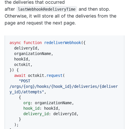
the deliveries that occurred
after
and then stop.
lastWebhookRedeliveryTime
Otherwise, it will store all of the deliveries from the
page and request the next page.
async
function
redeliverWebhook
(
{

  deliveryId,

  organizationName,

  hookId,

  octokit,

}
) {

await
 octokit.
request
(

"POST 
/orgs/{org}/hooks/{hook_id}/deliveries/{deliver
y_id}/attempts"
,

    {

org
: organizationName,

hook_id
: hookId,

delivery_id
: deliveryId,

    }

  );
