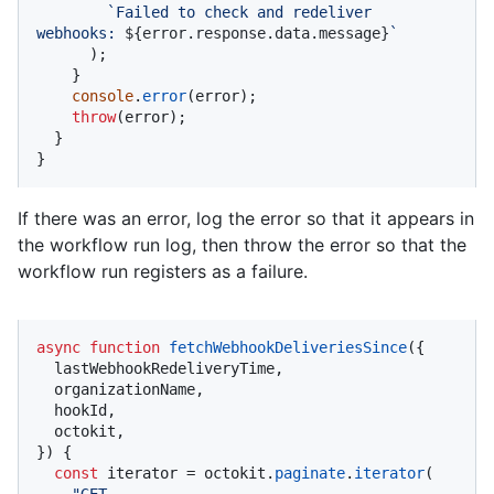
`Failed to check and redeliver 
webhooks: 
${error.response.data.message}
`
      );

    }

console
.
error
(error);

throw
(error);

  }

}
If there was an error, log the error so that it appears in
the workflow run log, then throw the error so that the
workflow run registers as a failure.
async
function
fetchWebhookDeliveriesSince
(
{

  lastWebhookRedeliveryTime,

  organizationName,

  hookId,

  octokit,

}
) {

const
 iterator = octokit.
paginate
.
iterator
(

"GET 