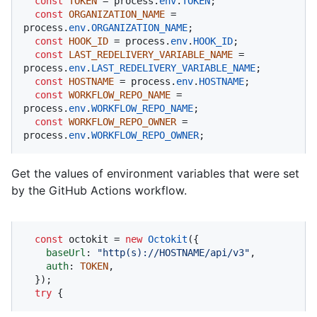
const
TOKEN
 = process.
env
.
TOKEN
;

const
ORGANIZATION_NAME
 = 
process.
env
.
ORGANIZATION_NAME
;

const
HOOK_ID
 = process.
env
.
HOOK_ID
;

const
LAST_REDELIVERY_VARIABLE_NAME
 = 
process.
env
.
LAST_REDELIVERY_VARIABLE_NAME
;

const
HOSTNAME
 = process.
env
.
HOSTNAME
;

const
WORKFLOW_REPO_NAME
 = 
process.
env
.
WORKFLOW_REPO_NAME
;

const
WORKFLOW_REPO_OWNER
 = 
process.
env
.
WORKFLOW_REPO_OWNER
;
Get the values of environment variables that were set
by the GitHub Actions workflow.
const
 octokit = 
new
Octokit
({ 

baseUrl
: 
"http(s)://HOSTNAME/api/v3"
,

auth
: 
TOKEN
,

  });

try
 {