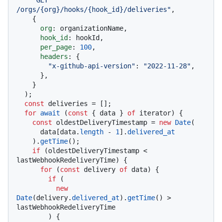
/orgs/{org}/hooks/{hook_id}/deliveries"
,

    {

org
: organizationName,

hook_id
: hookId,

per_page
: 
100
,

headers
: {

"x-github-api-version"
: 
"2022-11-28"
,

      },

    }

  );

const
 deliveries = [];

for
await
 (
const
 { data } 
of
 iterator) {

const
 oldestDeliveryTimestamp = 
new
Date
(

      data[data.
length
 - 
1
].
delivered_at
    ).
getTime
();

if
 (oldestDeliveryTimestamp < 
lastWebhookRedeliveryTime) {

for
 (
const
 delivery 
of
 data) {

if
 (

new
Date
(delivery.
delivered_at
).
getTime
() > 
lastWebhookRedeliveryTime

        ) {
