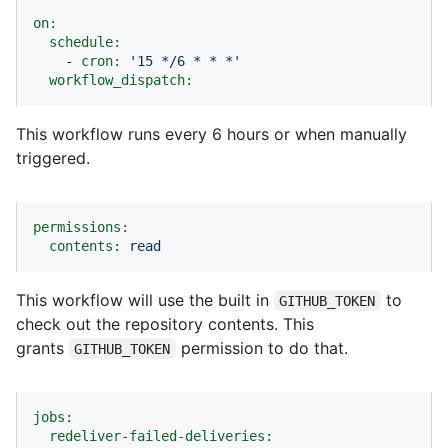
on:
schedule:
-
cron:
'15 */6 * * *'
workflow_dispatch:
This workflow runs every 6 hours or when manually
triggered.
permissions:
contents:
read
This workflow will use the built in
to
GITHUB_TOKEN
check out the repository contents. This
grants
permission to do that.
GITHUB_TOKEN
jobs:
redeliver-failed-deliveries: