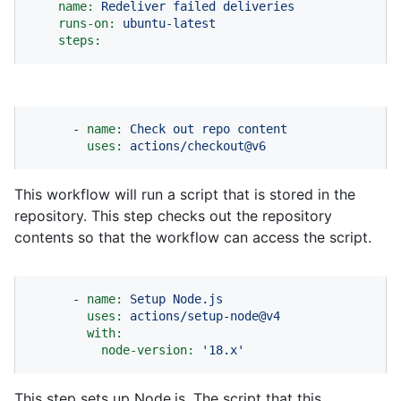
name:
Redeliver
failed
deliveries
runs-on:
ubuntu-latest
steps:
-
name:
Check
out
repo
content
uses:
actions/checkout@v6
This workflow will run a script that is stored in the
repository. This step checks out the repository
contents so that the workflow can access the script.
-
name:
Setup
Node.js
uses:
actions/setup-node@v4
with:
node-version:
'18.x'
This step sets up Node.js. The script that this