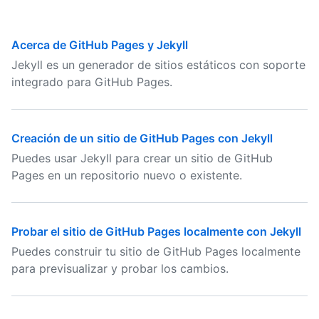
Acerca de GitHub Pages y Jekyll
Jekyll es un generador de sitios estáticos con soporte
integrado para GitHub Pages.
Creación de un sitio de GitHub Pages con Jekyll
Puedes usar Jekyll para crear un sitio de GitHub
Pages en un repositorio nuevo o existente.
Probar el sitio de GitHub Pages localmente con Jekyll
Puedes construir tu sitio de GitHub Pages localmente
para previsualizar y probar los cambios.