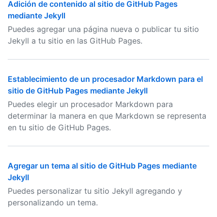
Adición de contenido al sitio de GitHub Pages
mediante Jekyll
Puedes agregar una página nueva o publicar tu sitio
Jekyll a tu sitio en las GitHub Pages.
Establecimiento de un procesador Markdown para el
sitio de GitHub Pages mediante Jekyll
Puedes elegir un procesador Markdown para
determinar la manera en que Markdown se representa
en tu sitio de GitHub Pages.
Agregar un tema al sitio de GitHub Pages mediante
Jekyll
Puedes personalizar tu sitio Jekyll agregando y
personalizando un tema.