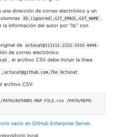
 a una dirección de correo electrónico y un
 columnas
.
ID,(ignored),GIT_EMAIL,GIT_NAME
la información del autor por “Id.” con
original de
octocat@111111-2222-3333-4444-
ión de correo electrónico
, el archivo CSV debe incluir la línea:
cat
 ,octocat@github.com,The Octocat
el archivo CSV:
 /PATH/AUTHORS-MAP-FILE.csv /PATH/REPO-
orio vacío en GitHub Enterprise Server
.
repositorio local.