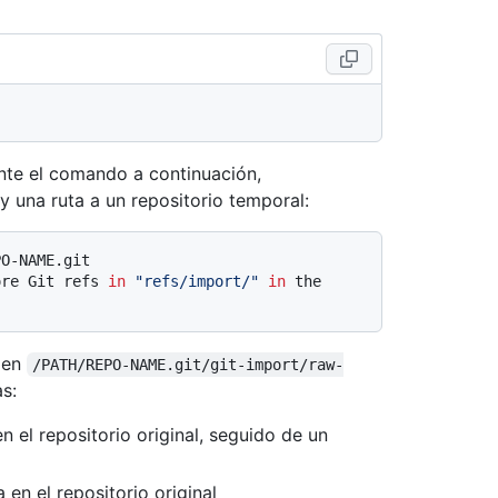
nte el comando a continuación,
y una ruta a un repositorio temporal:
PO-NAME.git
ore Git refs 
in
"refs/import/"
in
 the 
 en
/PATH/REPO-NAME.git/git-import/raw-
s:
n el repositorio original, seguido de un
 en el repositorio original