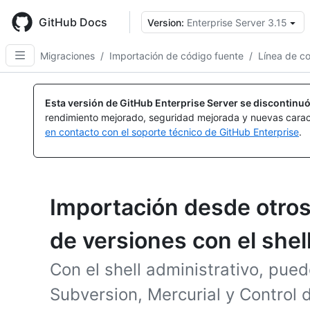
Skip
to
GitHub Docs
Version:
Enterprise Server 3.15
main
content
Migraciones
/
Importación de código fuente
/
Línea de 
Esta versión de GitHub Enterprise Server se discontinuó
rendimiento mejorado, seguridad mejorada y nuevas carac
en contacto con el soporte técnico de GitHub Enterprise
.
Importación desde otros
de versiones con el shel
Con el shell administrativo, pue
Subversion, Mercurial y Control 