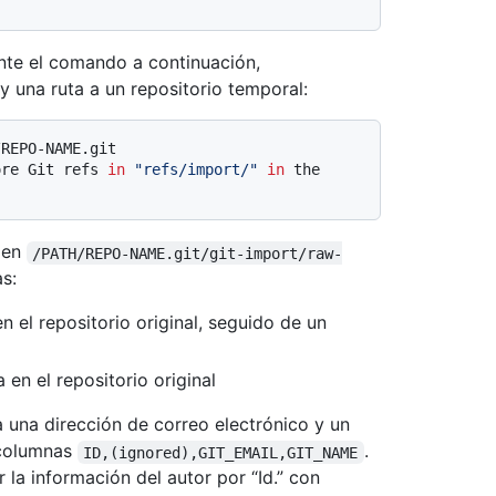
nte el comando a continuación,
y una ruta a un repositorio temporal:
/REPO-NAME.git
ore Git refs 
in
"refs/import/"
in
 the 
 en
/PATH/REPO-NAME.git/git-import/raw-
s:
n el repositorio original, seguido de un
 en el repositorio original
 a una dirección de correo electrónico y un
 columnas
.
ID,(ignored),GIT_EMAIL,GIT_NAME
la información del autor por “Id.” con