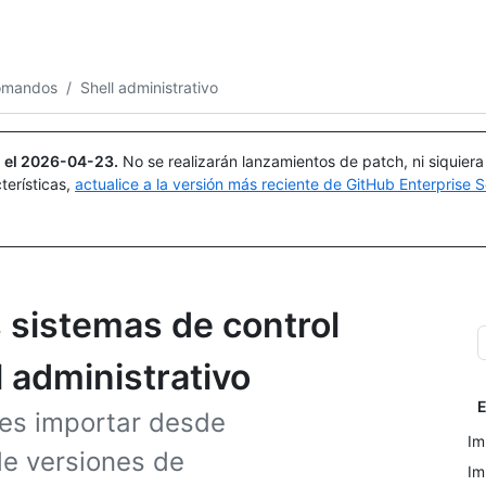
Buscar o preguntar
Copilot
comandos
/
Shell administrativo
 el
2026-04-23
.
No se realizarán lanzamientos de patch, ni siquier
terísticas,
actualice a la versión más reciente de GitHub Enterprise S
 sistemas de control
l administrativo
E
des importar desde
Im
de versiones de
Im