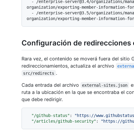
  - /enterprise-server@3.4/organizations/managing-membership-in-your-
organization/exporting-member-information-for
  - /enterprise-server@3.5/organizations/managing-membership-in-your-
Configuración de redirecciones
Rara vez, el contenido se moverá fuera del sitio 
redireccionamientos, actualiza el archivo
extern
.
src/redirects
Cada entrada del archivo
es
external-sites.json
ruta a la ubicación en la que se encontraba el cont
que debe redirigir.
"/github-status"
:
"https://www.githubstatu
"/articles/github-security"
:
"https://gith