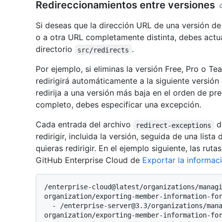
Redireccionamientos entre versiones
Si deseas que la dirección URL de una versión de 
o a otra URL completamente distinta, debes actua
directorio
.
src/redirects
Por ejemplo, si eliminas la versión Free, Pro o Te
redirigirá automáticamente a la siguiente versión 
redirija a una versión más baja en el orden de pr
completo, debes especificar una excepción.
Cada entrada del archivo
d
redirect-exceptions
redirigir, incluida la versión, seguida de una list
quieras redirigir. En el ejemplo siguiente, las rutas
GitHub Enterprise Cloud de
Exportar la informac
/enterprise-cloud@latest/organizations/manag
organization/exporting-member-information-for
  - /enterprise-server@3.3/organizations/managing-membership-in-your-
organization/exporting-member-information-for