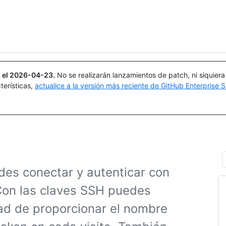
Buscar o preguntar
Copilot
 el
2026-04-23
.
No se realizarán lanzamientos de patch, ni siquier
terísticas,
actualice a la versión más reciente de GitHub Enterprise S
des conectar y autenticar con
 Con las claves SSH puedes
ad de proporcionar el nombre