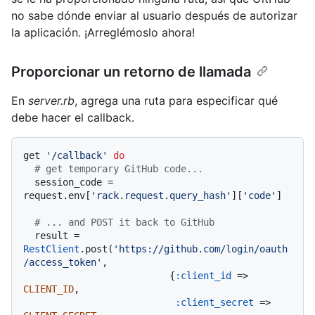
no sabe dónde enviar al usuario después de autorizar
la aplicación. ¡Arreglémoslo ahora!
Proporcionar un retorno de llamada
En
server.rb
, agrega una ruta para especificar qué
debe hacer el callback.
get 
'/callback'
do
# get temporary GitHub code...
  session_code = 
request.env[
'rack.request.query_hash'
][
'code'
]

# ... and POST it back to GitHub
  result = 
RestClient
.post(
'https://github.com/login/oauth
/access_token'
,

                          {
:client_id
 => 
CLIENT_ID
,

:client_secret
 => 