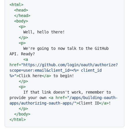
<
html
>
<
head
>
</
head
>
<
body
>
<
p
>
      Well, hello there!

</
p
>
<
p
>
      We're going to now talk to the GitHub 
API. Ready?

<
a
href
=
"https://github.com/login/oauth/authorize?
scope=user:email&client_id=<%= client_id 
%>"
>
Click here
</
a
>
 to begin!

</
p
>
<
p
>
      If that link doesn't work, remember to 
provide your own 
<
a
href
=
"/apps/building-oauth-
apps/authorizing-oauth-apps/"
>
Client ID
</
a
>
!

</
p
>
</
body
>
</
html
>