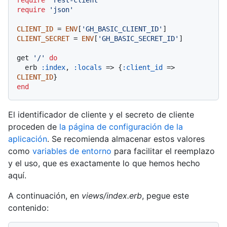
require
'rest-client'
require
'json'
CLIENT_ID
 = 
ENV
[
'GH_BASIC_CLIENT_ID'
CLIENT_SECRET
 = 
ENV
[
'GH_BASIC_SECRET_ID'
]

get 
'/'
do
  erb 
:index
, 
:locals
 => {
:client_id
 => 
CLIENT_ID
end
El identificador de cliente y el secreto de cliente
proceden de
la página de configuración de la
aplicación
. Se recomienda almacenar estos valores
como
variables de entorno
para facilitar el reemplazo
y el uso, que es exactamente lo que hemos hecho
aquí.
A continuación, en
views/index.erb
, pegue este
contenido: