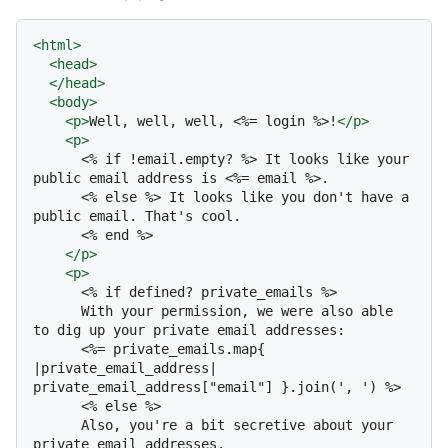
<
html
>
<
head
>
</
head
>
<
body
>
<
p
>
Well, well, well, <%= login %>!
</
p
>
<
p
>
      <% if !email.empty? %> It looks like your 
public email address is <%= email %>.

      <% else %> It looks like you don't have a 
public email. That's cool.

      <% end %>

</
p
>
<
p
>
      <% if defined? private_emails %>

      With your permission, we were also able 
to dig up your private email addresses:

      <%= private_emails.map{ 
|private_email_address| 
private_email_address["email"] }.join(', ') %>

      <% else %>

      Also, you're a bit secretive about your 
private email addresses.
