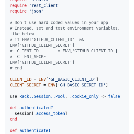
require
'rest_client'
require
'json'
# Don't use hard-coded values in your app
# Instead, set and test environment variables, 
like below
# if ENV['GITHUB_CLIENT_ID'] && 
ENV['GITHUB_CLIENT_SECRET']
#  CLIENT_ID        = ENV['GITHUB_CLIENT_ID']
#  CLIENT_SECRET    = 
ENV['GITHUB_CLIENT_SECRET']
# end
CLIENT_ID
 = 
ENV
[
'GH_BASIC_CLIENT_ID'
CLIENT_SECRET
 = 
ENV
[
'GH_BASIC_SECRET_ID'
]

use 
Rack
:
:Session
:
:Pool
, 
:cookie_only
 => 
false
def
authenticated?
  session[
:access_token
end
def
authenticate!