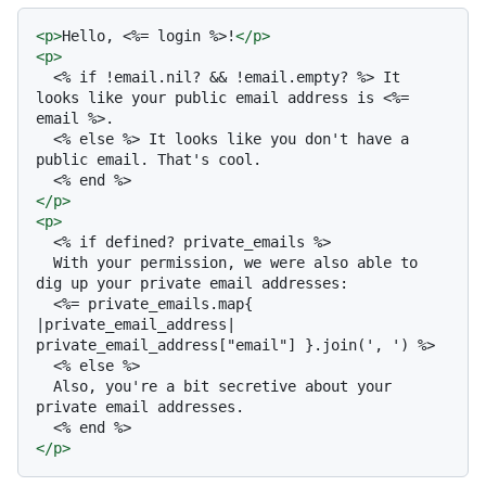
<
p
>
Hello, <%= login %>!
</
p
>
<
p
>
  <% if !email.nil? && !email.empty? %> It 
looks like your public email address is <%= 
email %>.

  <% else %> It looks like you don't have a 
public email. That's cool.

</
p
>
<
p
>
  <% if defined? private_emails %>

  With your permission, we were also able to 
dig up your private email addresses:

  <%= private_emails.map{ 
|private_email_address| 
private_email_address["email"] }.join(', ') %>

  <% else %>

  Also, you're a bit secretive about your 
private email addresses.

</
p
>