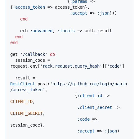
                       {
:params
 => 
{
:access_token
 => access_token},

:accept
 => 
:json
}))

end
    erb 
:advanced
, 
:locals
 => auth_result

end
end
get 
'/callback'
do
  session_code = 
request.env[
'rack.request.query_hash'
][
'code'
]

  result = 
RestClient
.post(
'https://github.com/login/oauth
/access_token'
,

                          {
:client_id
 => 
CLIENT_ID
,

:client_secret
 => 
CLIENT_SECRET
,

:code
 => 
session_code},

:accept
 => 
:json
)
