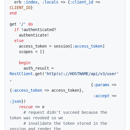
  erb 
:index
, 
:locals
 => {
:client_id
 => 
CLIENT_ID
end
get 
'/'
do
if
 !authenticated?

    authenticate!

else
    access_token = session[
:access_token
]

    scopes = []

begin
      auth_result = 
RestClient
.get(
'http(s)://HOSTNAME/api/v3/user'
,

                                   {
:params
 => 
{
:access_token
 => access_token},

:accept
 => 
:json
})

rescue
 => e

# request didn't succeed because the 
token was revoked so we
# invalidate the token stored in the 
session and render the