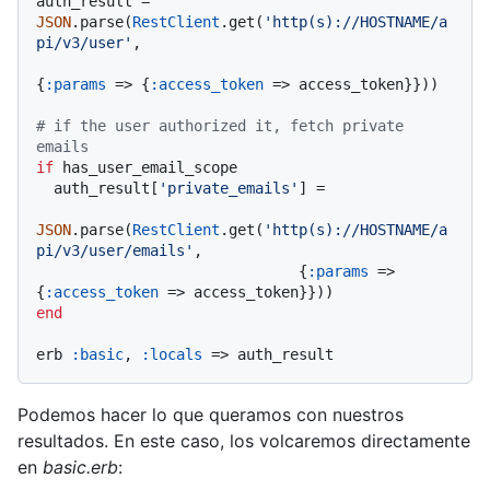
auth_result = 
JSON
.parse(
RestClient
.get(
'http(s)://HOSTNAME/a
pi/v3/user'
,

{
:params
 => {
:access_token
 => access_token}}))

# if the user authorized it, fetch private 
emails
if
 has_user_email_scope

  auth_result[
'private_emails'
] =

JSON
.parse(
RestClient
.get(
'http(s)://HOSTNAME/a
pi/v3/user/emails'
,

                              {
:params
 => 
{
:access_token
end
erb 
:basic
, 
:locals
Podemos hacer lo que queramos con nuestros
resultados. En este caso, los volcaremos directamente
en
basic.erb
: