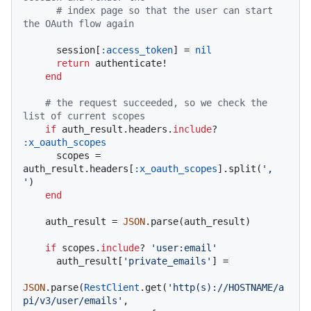
# index page so that the user can start 
the OAuth flow again
      session[
:access_token
] = 
nil
return
 authenticate!

end
# the request succeeded, so we check the 
list of current scopes
if
 auth_result.headers.
include
? 
:x_oauth_scopes
      scopes = 
auth_result.headers[
:x_oauth_scopes
].split(
', 
'
)

end
    auth_result = 
JSON
.parse(auth_result)

if
 scopes.
include
? 
'user:email'
      auth_result[
'private_emails'
] =

JSON
.parse(
RestClient
.get(
'http(s)://HOSTNAME/a
pi/v3/user/emails'
,
