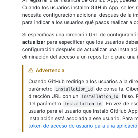
Al registrar una instancia de GitHub App, puedes 
Cuando los usuarios instalen GitHub App, se les re
necesita configuración adicional después de la in
para indicar a los usuarios qué pasos realizar a c
Si especificas una dirección URL de configuraci
actualizar
para especificar que los usuarios deben
configuración después de actualizar una instalaci
eliminación del acceso a un repositorio para una i
Advertencia
Cuando GitHub redirige a los usuarios a la dir
parámetro
de consulta. Ciber
installation_id
dirección URL con un
falso. 
installation_id
del parámetro
. En vez de es
installation_id
usuario para el usuario que instaló GitHub App
instalación está asociada a ese usuario. Para 
token de acceso de usuario para una aplicaci