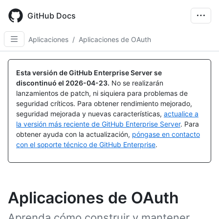
Skip
to
GitHub Docs
main
content
Aplicaciones
/
Aplicaciones de OAuth
Esta versión de GitHub Enterprise Server se
discontinuó el
2026-04-23
.
No se realizarán
lanzamientos de patch, ni siquiera para problemas de
seguridad críticos. Para obtener rendimiento mejorado,
seguridad mejorada y nuevas características,
actualice a
la versión más reciente de GitHub Enterprise Server
. Para
obtener ayuda con la actualización,
póngase en contacto
con el soporte técnico de GitHub Enterprise
.
Aplicaciones de OAuth
Aprenda cómo construir y mantener