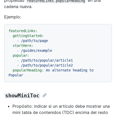
propiedad
en una
featuredLinks.popularHeading
cadena nueva.
Ejemplo:
featuredLinks:
gettingStarted:
-
/path/to/page
startHere:
-
/guides/example
popular:
-
/path/to/popular/article1
-
/path/to/popular/article2
popularHeading:
An
alternate
heading
to
Popular
showMiniToc
Propósito: indicar si un artículo debe mostrar una
mini tabla de contenidos (TDC) encima del resto