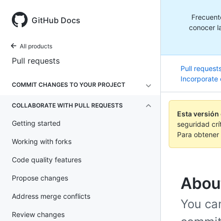
Frecuent
GitHub Docs
conocer la
All products
Pull requests
Pull request
Incorporate
COMMIT CHANGES TO YOUR PROJECT
COLLABORATE WITH PULL REQUESTS
Esta versión
Getting started
seguridad crí
Para obtener 
Working with forks
Code quality features
Propose changes
About
Address merge conflicts
You c
Review changes