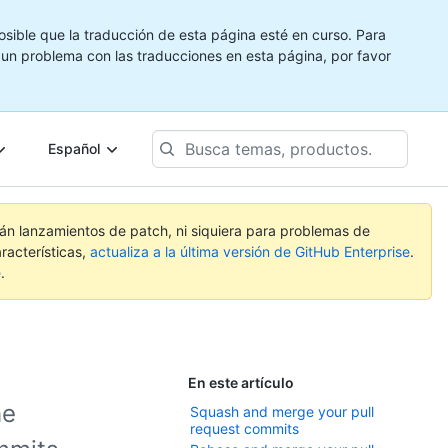
ible que la traducción de esta página esté en curso. Para
e un problema con las traducciones en esta página, por favor
Busca
Español
temas,
productos...
rán lanzamientos de patch, ni siquiera para problemas de
racterísticas,
actualiza a la última versión de GitHub Enterprise
.
e
.
En este artículo
he
Squash and merge your pull
request commits