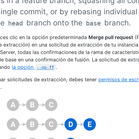
s in a feature branch, squashing all c
single commit, or by rebasing individua
he
branch onto the
branch.
head
base
es clic en la opción predeterminada
Merge pull request
(F
de extracción) en una solicitud de extracción de tu instanci
 Server, todas las confirmaciones de la rama de característ
de base en una confirmación de fusión. La solicitud de extr
sando
la opción
.
--no-ff
nar solicitudes de extracción, debes tener
permisos de escr
.