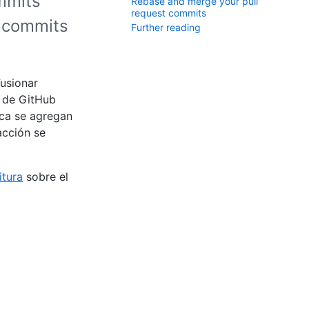
ommits
Rebase and merge your pull
request commits
l commits
Further reading
usionar
a de GitHub
ica se agregan
acción se
itura
sobre el