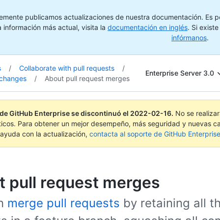
emente publicamos actualizaciones de nuestra documentación. Es pos
 información más actual, visita la
documentación en inglés
. Si exist
infórmanos
.
s
/
Collaborate with pull requests
/
Enterprise Server 3.0
 changes
/
About pull request merges
 de GitHub Enterprise se discontinuó el
2022-02-16
.
No se realiza
ticos. Para obtener un mejor desempeño, más seguridad y nuevas ca
ayuda con la actualización,
contacta al soporte de GitHub Enterpris
 pull request merges
an
merge pull requests
by retaining all t