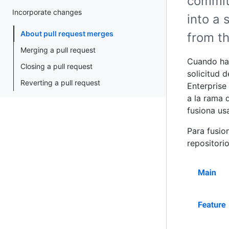
commit
Incorporate changes
into a 
About pull request merges
from t
Merging a pull request
Cuando hac
Closing a pull request
solicitud 
Reverting a pull request
Enterprise
a la rama 
fusiona u
Para fusio
repositorio