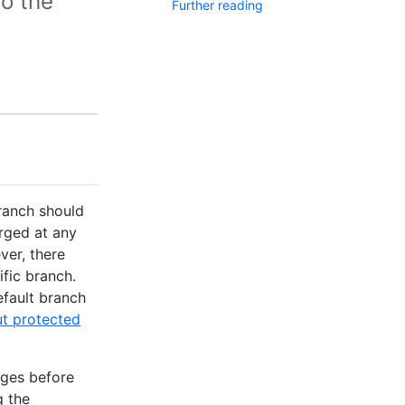
o the
Further reading
ranch should
rged at any
ver, there
fic branch.
efault branch
t protected
anges before
g the