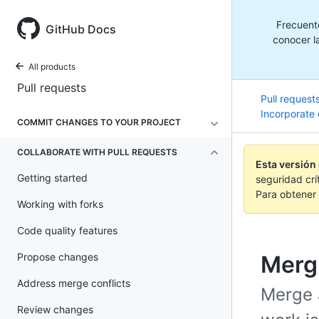
Frecuent
GitHub Docs
conocer la
All products
Pull requests
Pull request
Incorporate
COMMIT CHANGES TO YOUR PROJECT
COLLABORATE WITH PULL REQUESTS
Esta versión
Getting started
seguridad crí
Para obtener 
Working with forks
Code quality features
Propose changes
Mergi
Address merge conflicts
Merge 
Review changes