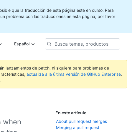
ible que la traducción de esta página esté en curso. Para
e un problema con las traducciones en esta página, por favor
Busca
Español
temas,
productos...
rán lanzamientos de patch, ni siquiera para problemas de
racterísticas,
actualiza a la última versión de GitHub Enterprise
.
e
.
En este artículo
h when
About pull request merges
Merging a pull request