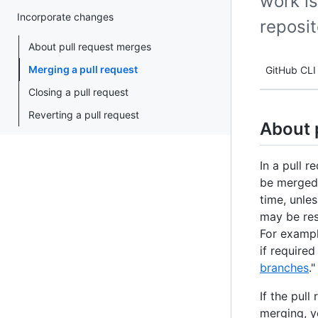
work i
Incorporate changes
reposi
About pull request merges
Merging a pull request
GitHub CLI
Closing a pull request
Reverting a pull request
About 
In a pull 
be merged 
time, unle
may be res
For exampl
if require
branches
."
If the pull
merging, 