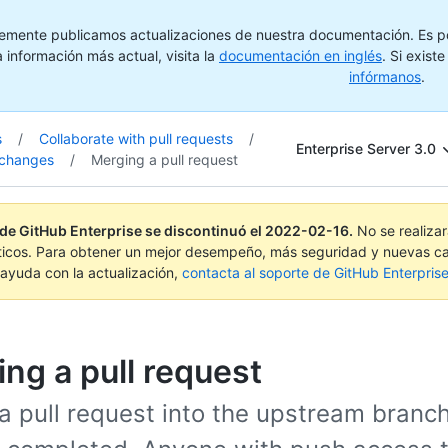
emente publicamos actualizaciones de nuestra documentación. Es pos
 información más actual, visita la
documentación en inglés
. Si exist
infórmanos
.
s
/
Collaborate with pull requests
/
Enterprise Server 3.0
 changes
/
Merging a pull request
 de GitHub Enterprise se discontinuó el
2022-02-16
.
No se realiza
ticos. Para obtener un mejor desempeño, más seguridad y nuevas ca
ayuda con la actualización,
contacta al soporte de GitHub Enterpris
ng a pull request
a pull request into the upstream branc