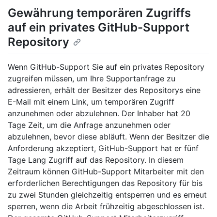
Gewährung temporären Zugriffs
auf ein privates GitHub-Support
Repository
Wenn GitHub-Support Sie auf ein privates Repository
zugreifen müssen, um Ihre Supportanfrage zu
adressieren, erhält der Besitzer des Repositorys eine
E-Mail mit einem Link, um temporären Zugriff
anzunehmen oder abzulehnen. Der Inhaber hat 20
Tage Zeit, um die Anfrage anzunehmen oder
abzulehnen, bevor diese abläuft. Wenn der Besitzer die
Anforderung akzeptiert, GitHub-Support hat er fünf
Tage Lang Zugriff auf das Repository. In diesem
Zeitraum können GitHub-Support Mitarbeiter mit den
erforderlichen Berechtigungen das Repository für bis
zu zwei Stunden gleichzeitig entsperren und es erneut
sperren, wenn die Arbeit frühzeitig abgeschlossen ist.