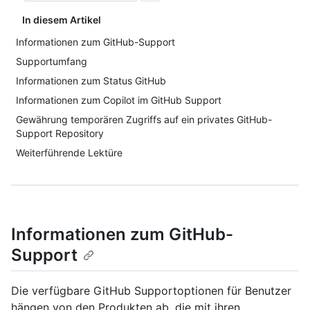
In diesem Artikel
Informationen zum GitHub-Support
Supportumfang
Informationen zum Status GitHub
Informationen zum Copilot im GitHub Support
Gewährung temporären Zugriffs auf ein privates GitHub-
Support Repository
Weiterführende Lektüre
Informationen zum GitHub-
Support
Die verfügbare GitHub Supportoptionen für Benutzer
hängen von den Produkten ab, die mit ihren