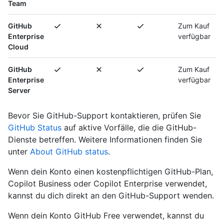
Team
GitHub
Zum Kauf
Enterprise
verfügbar
Cloud
GitHub
Zum Kauf
Enterprise
verfügbar
Server
Bevor Sie GitHub-Support kontaktieren, prüfen Sie
GitHub Status
auf aktive Vorfälle, die die GitHub-
Dienste betreffen. Weitere Informationen finden Sie
unter
About GitHub status
.
Wenn dein Konto einen kostenpflichtigen GitHub-Plan,
Copilot Business oder Copilot Enterprise verwendet,
kannst du dich direkt an den GitHub-Support wenden.
Wenn dein Konto GitHub Free verwendet, kannst du