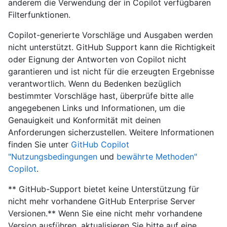
anderem die Verwendung der in Copilot verfügbaren
Filterfunktionen.
Copilot-generierte Vorschläge und Ausgaben werden
nicht unterstützt. GitHub Support kann die Richtigkeit
oder Eignung der Antworten von Copilot nicht
garantieren und ist nicht für die erzeugten Ergebnisse
verantwortlich. Wenn du Bedenken bezüglich
bestimmter Vorschläge hast, überprüfe bitte alle
angegebenen Links und Informationen, um die
Genauigkeit und Konformität mit deinen
Anforderungen sicherzustellen. Weitere Informationen
finden Sie unter
GitHub Copilot
"Nutzungsbedingungen
und
bewährte Methoden"
Copilot
.
** GitHub-Support bietet keine Unterstützung für
nicht mehr vorhandene GitHub Enterprise Server
Versionen.** Wenn Sie eine nicht mehr vorhandene
Version ausführen, aktualisieren Sie bitte auf eine