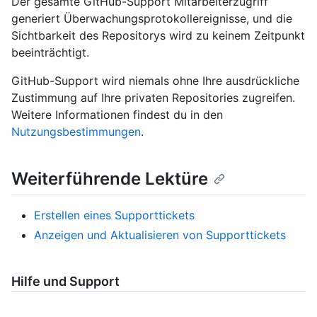
Der gesamte GitHub-Support Mitarbeiterzugriff
generiert Überwachungsprotokollereignisse, und die
Sichtbarkeit des Repositorys wird zu keinem Zeitpunkt
beeinträchtigt.
GitHub-Support wird niemals ohne Ihre ausdrückliche
Zustimmung auf Ihre privaten Repositories zugreifen.
Weitere Informationen findest du in den
Nutzungsbestimmungen
.
Weiterführende Lektüre
Erstellen eines Supporttickets
Anzeigen und Aktualisieren von Supporttickets
Hilfe und Support