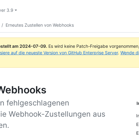
ver 3.9
/
Erneutes Zustellen von Webhooks
stellt am
2024-07-09
.
Es wird keine Patch-Freigabe vorgenommen, a
isiere auf die neueste Version von GitHub Enterprise Server
.
Wende di
 Webhooks
on fehlgeschlagenen
I
 Sie Webhook-Zustellungen aus
I
en.
E
E