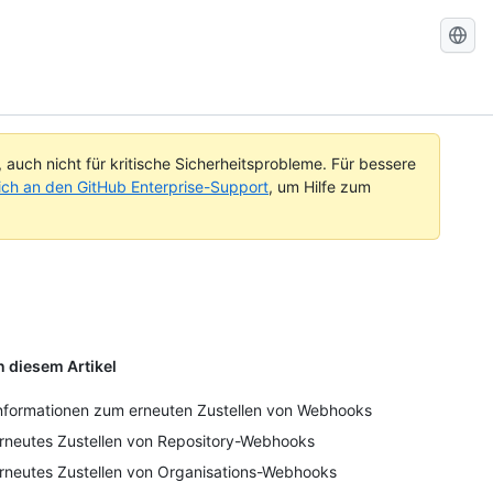
GitHub-
Dokument
durchsuc
uch nicht für kritische Sicherheitsprobleme. Für bessere
ch an den GitHub Enterprise-Support
, um Hilfe zum
n diesem Artikel
nformationen zum erneuten Zustellen von Webhooks
rneutes Zustellen von Repository-Webhooks
rneutes Zustellen von Organisations-Webhooks