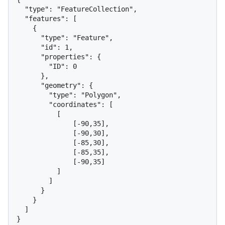
  "type": "FeatureCollection",

  "features": [

    {

      "type": "Feature",

      "id": 1,

      "properties": {

        "ID": 0

      },

      "geometry": {

        "type": "Polygon",

        "coordinates": [

          [

              [-90,35],

              [-90,30],

              [-85,30],

              [-85,35],

              [-90,35]

          ]

        ]

      }

    }

  ]

}
