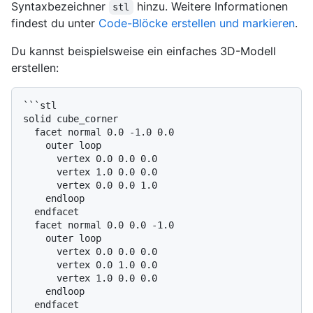
Syntaxbezeichner
hinzu. Weitere Informationen
stl
findest du unter
Code-Blöcke erstellen und markieren
.
Du kannst beispielsweise ein einfaches 3D-Modell
erstellen:
```stl

solid cube_corner

  facet normal 0.0 -1.0 0.0

    outer loop

      vertex 0.0 0.0 0.0

      vertex 1.0 0.0 0.0

      vertex 0.0 0.0 1.0

    endloop

  endfacet

  facet normal 0.0 0.0 -1.0

    outer loop

      vertex 0.0 0.0 0.0

      vertex 0.0 1.0 0.0

      vertex 1.0 0.0 0.0

    endloop

  endfacet
