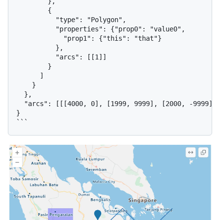
        },

        {

          "type": "Polygon",

          "properties": {"prop0": "value0",

            "prop1": {"this": "that"}

          },

          "arcs": [[1]]

        }

      ]

    }

  },

  "arcs": [[[4000, 0], [1999, 9999], [2000, -9999], 
}
