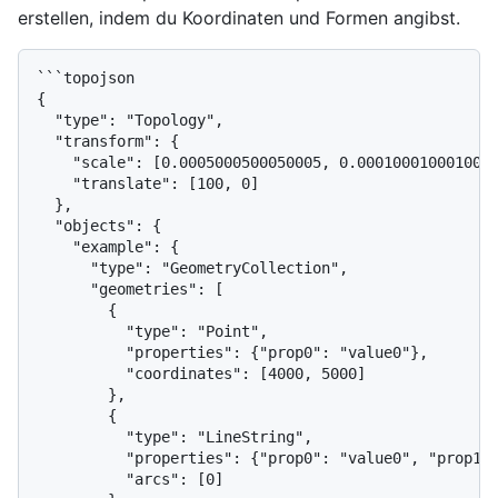
erstellen, indem du Koordinaten und Formen angibst.
```topojson

{

  "type": "Topology",

  "transform": {

    "scale": [0.0005000500050005, 0.0001000100010001
    "translate": [100, 0]

  },

  "objects": {

    "example": {

      "type": "GeometryCollection",

      "geometries": [

        {

          "type": "Point",

          "properties": {"prop0": "value0"},

          "coordinates": [4000, 5000]

        },

        {

          "type": "LineString",

          "properties": {"prop0": "value0", "prop1":
          "arcs": [0]
