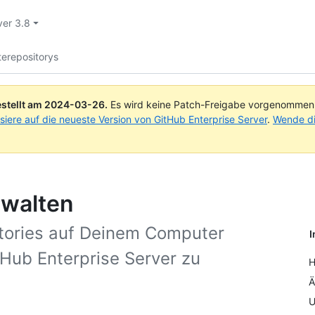
ver 3.8
erepositorys
stellt am
2024-03-26
.
Es wird keine Patch-Freigabe vorgenommen, 
isiere auf die neueste Version von GitHub Enterprise Server
.
Wende di
rwalten
itories auf Deinem Computer
I
Hub Enterprise Server zu
H
Ä
U