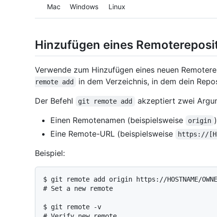
Platform navigation
Mac
Windows
Linux
Hinzufügen eines Remotereposi
Verwende zum Hinzufügen eines neuen Remoterep
in dem Verzeichnis, in dem dein Repos
remote add
Der Befehl
akzeptiert zwei Argu
git remote add
Einen Remotenamen (beispielsweise
)
origin
Eine Remote-URL (beispielsweise
https://[H
Beispiel:
$ 
git remote add origin https://HOSTNAME/OWN
# 
Set a new remote
$ 
git remote -v
# 
Verify new remote