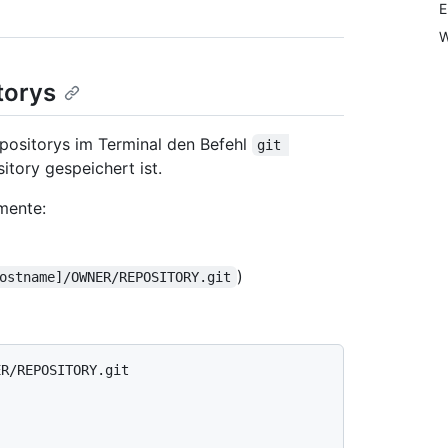
E
W
torys
ositorys im Terminal den Befehl
git 
itory gespeichert ist.
mente:
)
ostname]/OWNER/REPOSITORY.git
ER/REPOSITORY.git