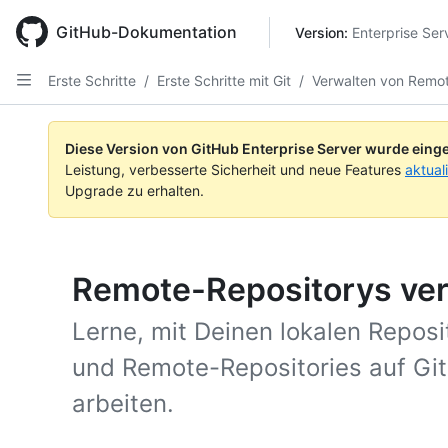
Skip
to
GitHub-Dokumentation
Version: 
Enterprise Ser
main
content
Erste Schritte
/
Erste Schritte mit Git
/
Verwalten von Remot
Diese Version von GitHub Enterprise Server wurde einge
Leistung, verbesserte Sicherheit und neue Features
aktual
Upgrade zu erhalten.
Remote-Repositorys ve
Lerne, mit Deinen lokalen Repos
und Remote-Repositories auf Git
arbeiten.