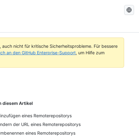
GitHub-
Dokument
durchsuc
auch nicht für kritische Sicherheitsprobleme. Für bessere
ch an den GitHub Enterprise-Support
, um Hilfe zum
n diesem Artikel
inzufügen eines Remoterepositorys
ndern der URL eines Remoterepositorys
mbenennen eines Remoterepositorys