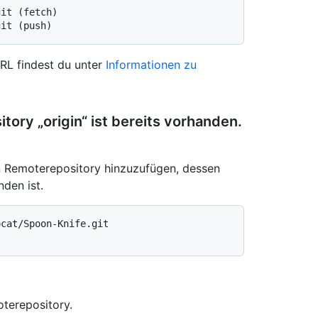
git (fetch)
git (push)
RL findest du unter
Informationen zu
ry „origin“ ist bereits vorhanden.
in Remoterepository hinzuzufügen, dessen
den ist.
ocat/Spoon-Knife.git
terepository.