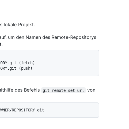
s lokale Projekt.
 auf, um den Namen des Remote-Repositorys
t.
TORY.git (fetch)
TORY.git (push)
thilfe des Befehls
von
git remote set-url