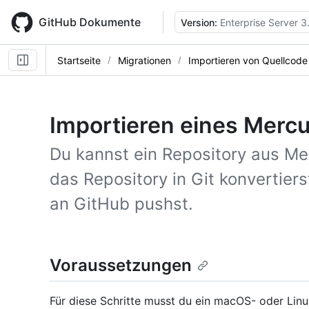
Skip
to
GitHub Dokumente
Version:
Enterprise Server 3
main
content
Startseite
Migrationen
Importieren von Quellcode
Importieren eines Mercu
Du kannst ein Repository aus Mer
das Repository in Git konvertier
an GitHub pushst.
Voraussetzungen
Für diese Schritte musst du ein macOS- oder Li