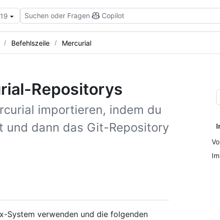
Suchen oder Fragen
Copilot
.19
Befehlszeile
Mercurial
rial-Repositorys
curial importieren, indem du
st und dann das Git-Repository
I
Vo
Im
nux-System verwenden und die folgenden