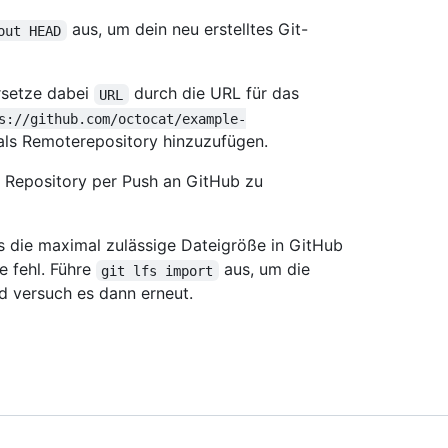
aus, um dein neu erstelltes Git-
out HEAD
rsetze dabei
durch die URL für das
URL
s://github.com/octocat/example-
als Remoterepository hinzuzufügen.
 Repository per Push an GitHub zu
ls die maximal zulässige Dateigröße in GitHub
e fehl. Führe
aus, um die
git lfs import
d versuch es dann erneut.