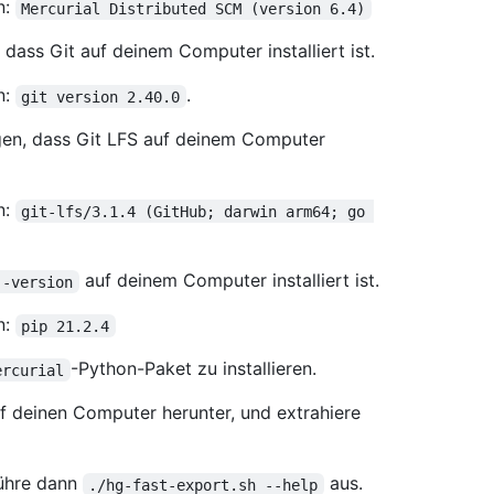
n:
Mercurial Distributed SCM (version 6.4)
dass Git auf deinem Computer installiert ist.
n:
.
git version 2.40.0
gen, dass Git LFS auf deinem Computer
n:
git-lfs/3.1.4 (GitHub; darwin arm64; go 
auf deinem Computer installiert ist.
--version
n:
pip 21.2.4
-Python-Paket zu installieren.
ercurial
f deinen Computer herunter, und extrahiere
führe dann
aus.
./hg-fast-export.sh --help