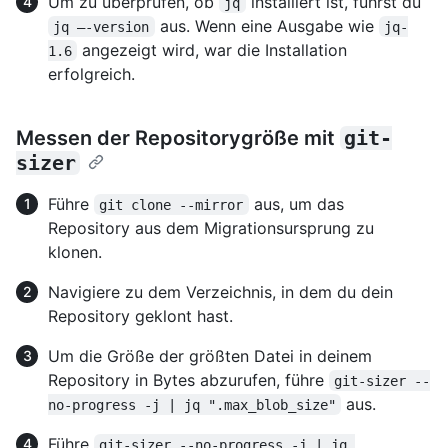
Um zu überprüfen, ob
installiert ist, führst du
jq
aus. Wenn eine Ausgabe wie
jq –-version
jq-
angezeigt wird, war die Installation
1.6
erfolgreich.
Messen der Repositorygröße mit
git-
sizer
Führe
aus, um das
git clone --mirror
Repository aus dem Migrationsursprung zu
klonen.
Navigiere zu dem Verzeichnis, in dem du dein
Repository geklont hast.
Um die Größe der größten Datei in deinem
Repository in Bytes abzurufen, führe
git-sizer --
aus.
no-progress -j | jq ".max_blob_size"
Führe
git-sizer --no-progress -j | jq 