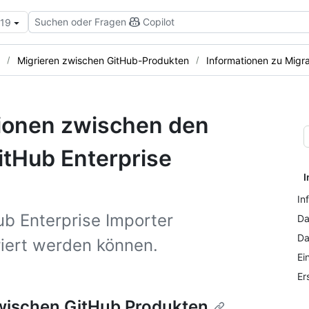
Suchen oder Fragen
Copilot
.19
Migrieren zwischen GitHub-Produkten
Informationen zu Migr
tionen zwischen den
itHub Enterprise
I
In
ub Enterprise Importer
Da
Da
iert werden können.
Ei
Er
zwischen GitHub Produkten