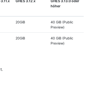
3.11.x
GHES 3.12.x
GHES 3.13.0 oder
höher
20GiB
40 GiB (Public
Preview)
20GiB
40 GiB (Public
Preview)
t.