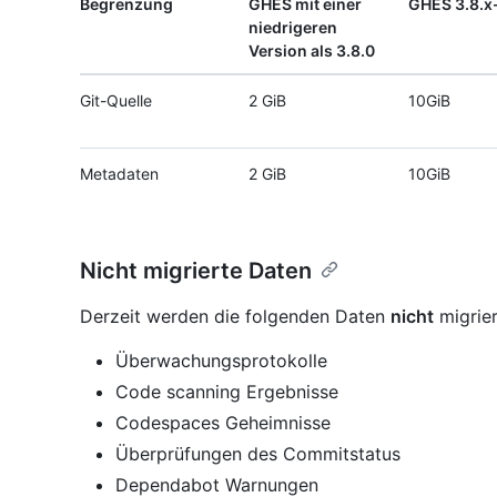
Begrenzung
GHES mit einer
GHES 3.8.x-
niedrigeren
Version als 3.8.0
Git-Quelle
2 GiB
10GiB
Metadaten
2 GiB
10GiB
Nicht migrierte Daten
Derzeit werden die folgenden Daten
nicht
migrier
Überwachungsprotokolle
Code scanning Ergebnisse
Codespaces Geheimnisse
Überprüfungen des Commitstatus
Dependabot Warnungen