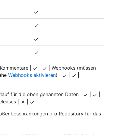
Kommentare |
|
| Webhooks (müssen
iehe
Webhooks aktivieren
) |
|
|
lauf für die oben genannten Daten |
|
|
eleases |
|
|
rößenbeschränkungen pro Repository für das