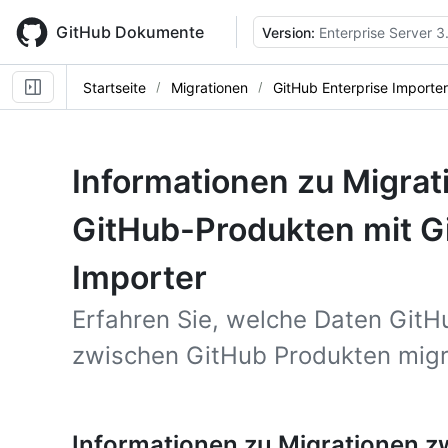
Skip
to
GitHub Dokumente
Version:
Enterprise Server 3
main
content
Startseite
Migrationen
GitHub Enterprise Importer
Informationen zu Migra
GitHub-Produkten mit G
Importer
Erfahren Sie, welche Daten GitH
zwischen GitHub Produkten migr
Informationen zu Migrationen 