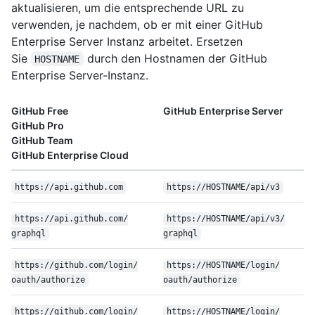
aktualisieren, um die entsprechende URL zu
verwenden, je nachdem, ob er mit einer GitHub
Enterprise Server Instanz arbeitet. Ersetzen
Sie
durch den Hostnamen der GitHub
HOSTNAME
Enterprise Server-Instanz.
GitHub Free
GitHub Enterprise Server
GitHub Pro
GitHub Team
GitHub Enterprise Cloud
https:/
/
api.github.com
https:/
/
HOSTNAME/
api/
v3
https:/
/
api.github.com/
https:/
/
HOSTNAME/
api/
v3/
graphql
graphql
https:/
/
github.com/
login/
https:/
/
HOSTNAME/
login/
oauth/
authorize
oauth/
authorize
https:/
/
github.com/
login/
https:/
/
HOSTNAME/
login/