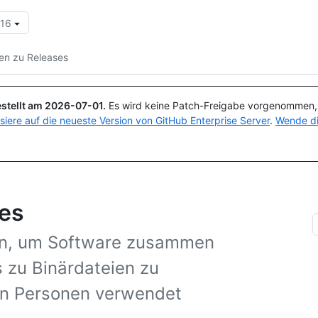
.16
Suchen oder Fragen
Copilot
en zu Releases
stellt am
2026-07-01
.
Es wird keine Patch-Freigabe vorgenommen, a
isiere auf die neueste Version von GitHub Enterprise Server
.
Wende di
ses
len, um Software zusammen
 zu Binärdateien zu
ren Personen verwendet