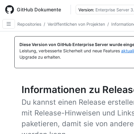
Skip
to
GitHub Dokumente
Version:
Enterprise Server 3
main
content
Repositories
/
Veröffentlichen von Projekten
/
Information
Diese Version von GitHub Enterprise Server wurde einge
Leistung, verbesserte Sicherheit und neue Features
aktual
Upgrade zu erhalten.
Informationen zu Relea
Du kannst einen Release erstel
mit Release-Hinweisen und Links
paketieren, damit sie von ande