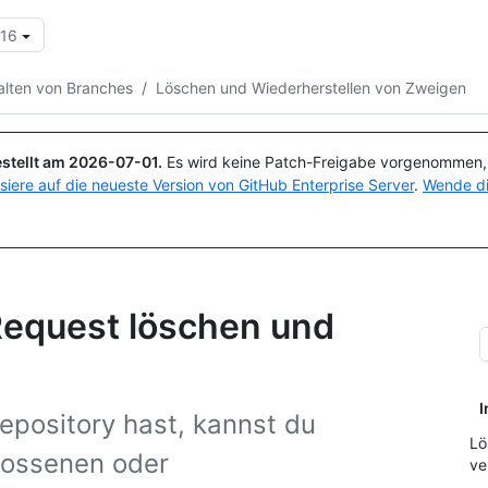
.16
Suchen oder Fragen
Copilot
alten von Branches
/
Löschen und Wiederherstellen von Zweigen
stellt am
2026-07-01
.
Es wird keine Patch-Freigabe vorgenommen, a
isiere auf die neueste Version von GitHub Enterprise Server
.
Wende di
Request löschen und
I
epository hast, kannst du
Lö
lossenen oder
ve