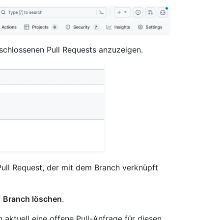
eschlossenen Pull Requests anzuzeigen.
 Pull Request, der mit dem Branch verknüpft
f
Branch löschen
.
 aktuell eine offene Pull-Anfrage für diesen