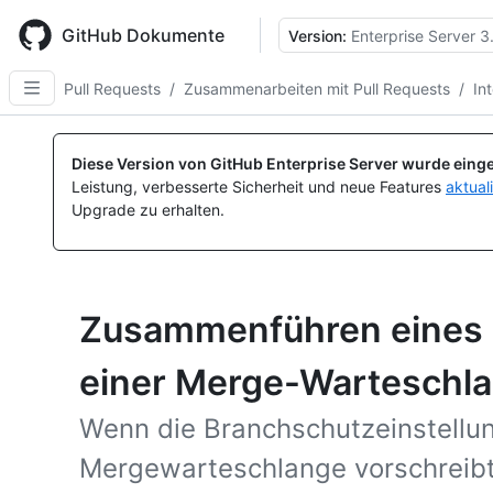
Skip
to
GitHub Dokumente
Version:
Enterprise Server 3
main
content
Pull Requests
/
Zusammenarbeiten mit Pull Requests
/
In
Diese Version von GitHub Enterprise Server wurde einge
Leistung, verbesserte Sicherheit und neue Features
aktual
Upgrade zu erhalten.
Zusammenführen eines P
einer Merge-Warteschl
Wenn die Branchschutzeinstellun
Mergewarteschlange vorschreibt,