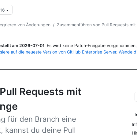
.16
Suchen oder Fragen
Copilot
tegrieren von Änderungen
/
Zusammenführen von Pull Requests mit
stellt am
2026-07-01
.
Es wird keine Patch-Freigabe vorgenommen, a
isiere auf die neueste Version von GitHub Enterprise Server
.
Wende di
ull Requests mit
ange
I
g für den Branch eine
In
 kannst du deine Pull
Hi