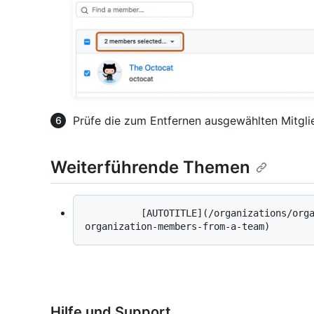
Prüfe die zum Entfernen ausgewählten Mitglie
Weiterführende Themen
          [AUTOTITLE](/organizations/organizing-members-into-teams/removing-
Hilfe und Support