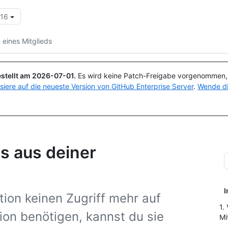
.16
Suchen oder Fragen
Copilot
 eines Mitglieds
stellt am
2026-07-01
.
Es wird keine Patch-Freigabe vorgenommen, a
isiere auf die neueste Version von GitHub Enterprise Server
.
Wende di
ds aus deiner
I
ion keinen Zugriff mehr auf
1.
ion benötigen, kannst du sie
Mi