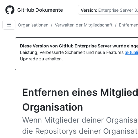
Skip
to
GitHub Dokumente
Version:
Enterprise Server 3
main
content
Organisationen
/
Verwalten der Mitgliedschaft
/
Entfernen
Diese Version von GitHub Enterprise Server wurde einge
Leistung, verbesserte Sicherheit und neue Features
aktual
Upgrade zu erhalten.
Entfernen eines Mitglie
Organisation
Wenn Mitglieder deiner Organisat
die Repositorys deiner Organisat