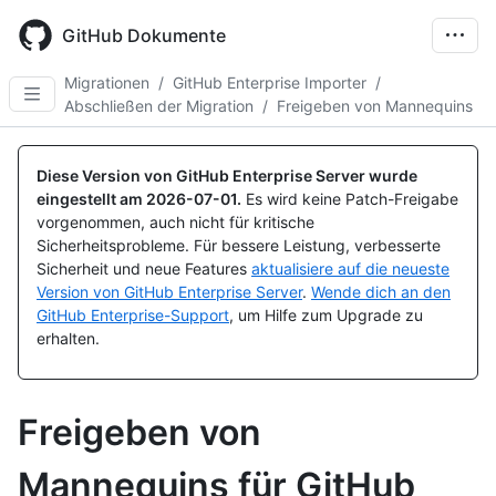
Skip
to
GitHub Dokumente
main
content
Migrationen
/
GitHub Enterprise Importer
/
Abschließen der Migration
/
Freigeben von Mannequins
Diese Version von GitHub Enterprise Server wurde
eingestellt am
2026-07-01
.
Es wird keine Patch-Freigabe
vorgenommen, auch nicht für kritische
Sicherheitsprobleme. Für bessere Leistung, verbesserte
Sicherheit und neue Features
aktualisiere auf die neueste
Version von GitHub Enterprise Server
.
Wende dich an den
GitHub Enterprise-Support
, um Hilfe zum Upgrade zu
erhalten.
Freigeben von
Mannequins für GitHub