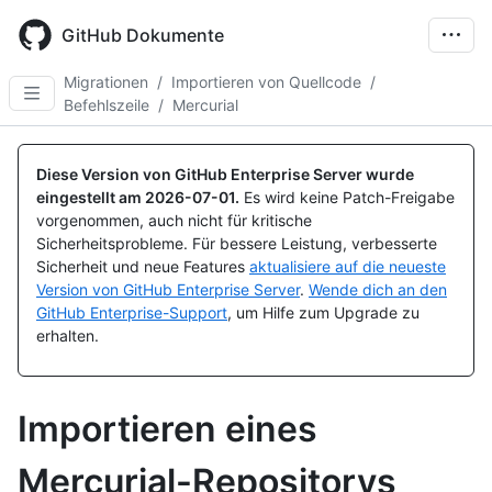
Skip
to
GitHub Dokumente
main
content
Migrationen
/
Importieren von Quellcode
/
Befehlszeile
/
Mercurial
Diese Version von GitHub Enterprise Server wurde
eingestellt am
2026-07-01
.
Es wird keine Patch-Freigabe
vorgenommen, auch nicht für kritische
Sicherheitsprobleme. Für bessere Leistung, verbesserte
Sicherheit und neue Features
aktualisiere auf die neueste
Version von GitHub Enterprise Server
.
Wende dich an den
GitHub Enterprise-Support
, um Hilfe zum Upgrade zu
erhalten.
Importieren eines
Mercurial-Repositorys