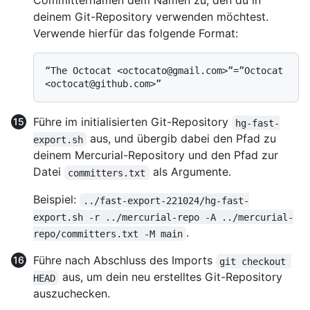
Committernamen dem Namen zu, den du in
deinem Git-Repository verwenden möchtest.
Verwende hierfür das folgende Format:
“The Octocat <octocato@gmail.com>”=”Octocat 
Führe im initialisierten Git-Repository
hg-fast-
aus, und übergib dabei den Pfad zu
export.sh
deinem Mercurial-Repository und den Pfad zur
Datei
als Argumente.
committers.txt
Beispiel:
../fast-export-221024/hg-fast-
export.sh -r ../mercurial-repo -A ../mercurial-
.
repo/committers.txt -M main
Führe nach Abschluss des Imports
git checkout 
aus, um dein neu erstelltes Git-Repository
HEAD
auszuchecken.