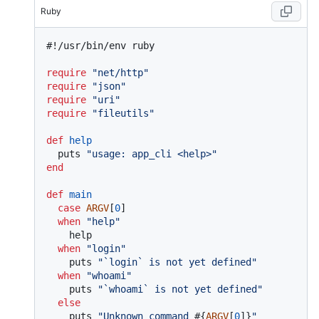
Ruby
#!/usr/bin/env ruby
require
"net/http"
require
"json"
require
"uri"
require
"fileutils"
def
help
  puts 
"usage: app_cli <help>"
end
def
main
case
ARGV
[
0
]

when
"help"
    help

when
"login"
    puts 
"`login` is not yet defined"
when
"whoami"
    puts 
"`whoami` is not yet defined"
else
    puts 
"Unknown command 
#{
ARGV
[
0
]}
"