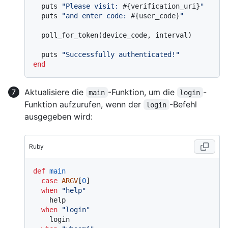
  puts 
"Please visit: 
#{verification_uri}
"
  puts 
"and enter code: 
#{user_code}
"
  poll_for_token(device_code, interval)

  puts 
"Successfully authenticated!"
end
Aktualisiere die
-Funktion, um die
-
main
login
Funktion aufzurufen, wenn der
-Befehl
login
ausgegeben wird:
Ruby
def
main
case
ARGV
[
0
]

when
"help"
    help

when
"login"
    login
