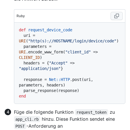
Ruby
def
request_device_code
  uri = 
URI
(
"http(s)://HOSTNAME/login/device/code"
)

  parameters = 
URI
.encode_www_form(
"client_id"
 => 
CLIENT_ID
)

  headers = {
"Accept"
 => 
"application/json"
}

  response = 
Net
:
:HTTP
.post(uri, 
parameters, headers)

end
Füge die folgende Funktion
zu
request_token
hinzu. Diese Funktion sendet eine
app_cli.rb
-Anforderung an
POST