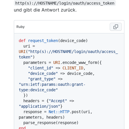
http(s)://HOSTNAME/login/oauth/access_token
und gibt die Antwort zurück.
Ruby
def
request_token
(
device_code
)

  uri = 
URI
(
"http(s)://HOSTNAME/login/oauth/access_
token"
)

  parameters = 
URI
.encode_www_form({

"client_id"
 => 
CLIENT_ID
,

"device_code"
 => device_code,

"grant_type"
 => 
"urn:ietf:params:oauth:grant-
type:device_code"
  })

  headers = {
"Accept"
 => 
"application/json"
}

  response = 
Net
:
:HTTP
.post(uri, 
parameters, headers)

end