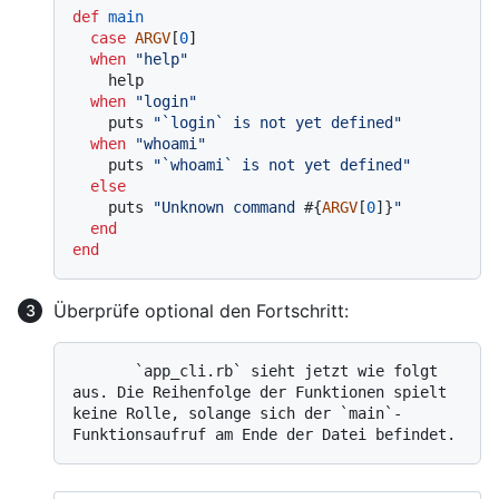
def
main
case
ARGV
[
0
]

when
"help"
    help

when
"login"
    puts 
"`login` is not yet defined"
when
"whoami"
    puts 
"`whoami` is not yet defined"
else
    puts 
"Unknown command 
#{
ARGV
[
0
]}
"
end
end
Überprüfe optional den Fortschritt:
       `app_cli.rb` sieht jetzt wie folgt 
aus. Die Reihenfolge der Funktionen spielt 
keine Rolle, solange sich der `main`-