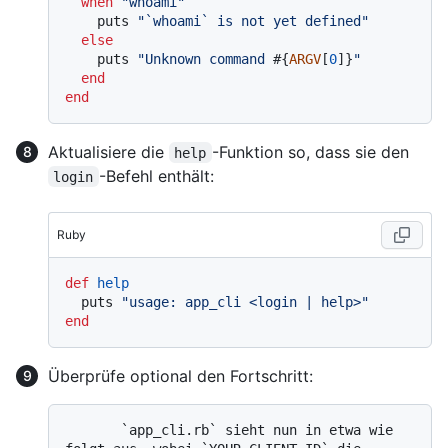
when
"whoami"
    puts 
"`whoami` is not yet defined"
else
    puts 
"Unknown command 
#{
ARGV
[
0
]}
"
end
end
Aktualisiere die
-Funktion so, dass sie den
help
-Befehl enthält:
login
Ruby
def
help
  puts 
"usage: app_cli <login | help>"
end
Überprüfe optional den Fortschritt:
       `app_cli.rb` sieht nun in etwa wie 