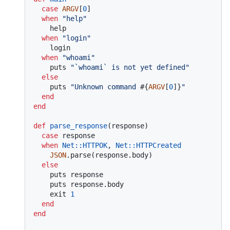
case
ARGV
[
0
]

when
"help"
    help

when
"login"
    login

when
"whoami"
    puts 
"`whoami` is not yet defined"
else
    puts 
"Unknown command 
#{
ARGV
[
0
]}
"
end
end
def
parse_response
(
response
)

case
 response

when
Net
:
:HTTPOK
, 
Net
:
:HTTPCreated
JSON
.parse(response.body)

else
    puts response

    puts response.body

    exit 
1
end
end