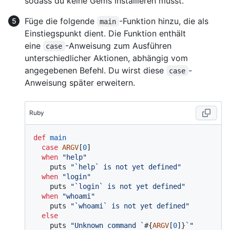
sodass du keine Gems installieren musst.
Füge die folgende
-Funktion hinzu, die als
main
Einstiegspunkt dient. Die Funktion enthält
eine
-Anweisung zum Ausführen
case
unterschiedlicher Aktionen, abhängig vom
angegebenen Befehl. Du wirst diese
-
case
Anweisung später erweitern.
Ruby
def
main
case
ARGV
[
0
]

when
"help"
    puts 
"`help` is not yet defined"
when
"login"
    puts 
"`login` is not yet defined"
when
"whoami"
    puts 
"`whoami` is not yet defined"
else
    puts 
"Unknown command `
#{
ARGV
[
0
]}
`"