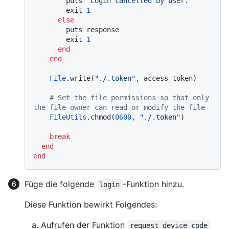
        puts 
"Login cancelled by user."
        exit 
1
else
        puts response

        exit 
1
end
end
File
.write(
"./.token"
, access_token)

# Set the file permissions so that only 
the file owner can read or modify the file
FileUtils
.chmod(
0600
, 
"./.token"
)

break
end
end
Füge die folgende
-Funktion hinzu.
login
Diese Funktion bewirkt Folgendes:
Aufrufen der Funktion
request_device_code