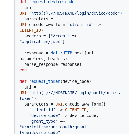
def
request_device_code
  uri = 
URI
(
"http(s)://HOSTNAME/login/device/code"
)

  parameters = 
URI
.encode_www_form(
"client_id"
 => 
CLIENT_ID
)

  headers = {
"Accept"
 => 
"application/json"
}

  response = 
Net
:
:HTTP
.post(uri, 
parameters, headers)

end
def
request_token
(
device_code
)

  uri = 
URI
(
"http(s)://HOSTNAME/login/oauth/access_
token"
)

  parameters = 
URI
.encode_www_form({

"client_id"
 => 
CLIENT_ID
,

"device_code"
 => device_code,

"grant_type"
 => 
"urn:ietf:params:oauth:grant-
type:device_code"