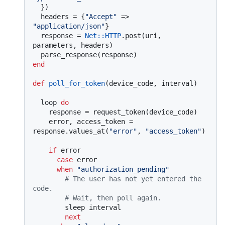
  })

  headers = {
"Accept"
 => 
"application/json"
}

  response = 
Net
:
:HTTP
.post(uri, 
parameters, headers)

end
def
poll_for_token
(
device_code, interval
)

  loop 
do
    response = request_token(device_code)

    error, access_token = 
response.values_at(
"error"
, 
"access_token"
)

if
 error

case
 error

when
"authorization_pending"
# The user has not yet entered the 
code.
# Wait, then poll again.
        sleep interval

next