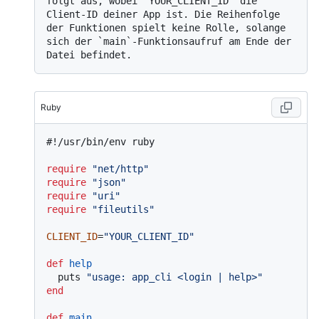
folgt aus, wobei `YOUR_CLIENT_ID` die 
Client-ID deiner App ist. Die Reihenfolge 
der Funktionen spielt keine Rolle, solange 
sich der `main`-Funktionsaufruf am Ende der 
Ruby
#!/usr/bin/env ruby
require
"net/http"
require
"json"
require
"uri"
require
"fileutils"
CLIENT_ID
=
"YOUR_CLIENT_ID"
def
help
  puts 
"usage: app_cli <login | help>"
end
def
main