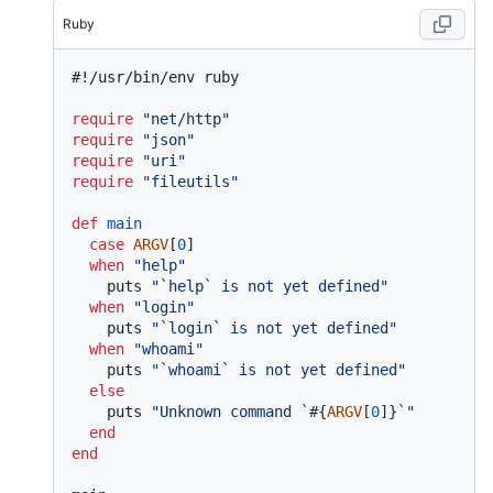
Ruby
#!/usr/bin/env ruby
require
"net/http"
require
"json"
require
"uri"
require
"fileutils"
def
main
case
ARGV
[
0
]

when
"help"
    puts 
"`help` is not yet defined"
when
"login"
    puts 
"`login` is not yet defined"
when
"whoami"
    puts 
"`whoami` is not yet defined"
else
    puts 
"Unknown command `
#{
ARGV
[
0
]}
`"
end
end