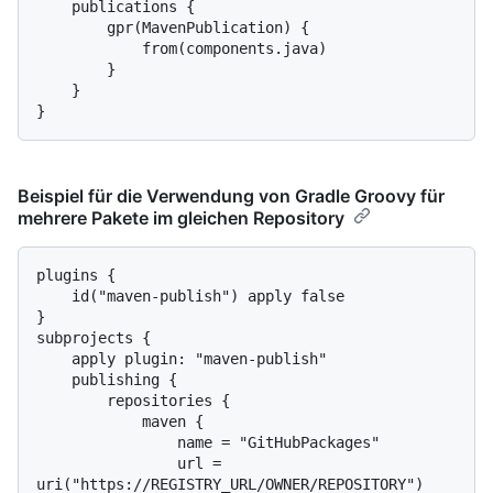
    publications {

        gpr(MavenPublication) {

            from(components.java)

        }

    }

Beispiel für die Verwendung von Gradle Groovy für
mehrere Pakete im gleichen Repository
plugins {

    id("maven-publish") apply false

}

subprojects {

    apply plugin: "maven-publish"

    publishing {

        repositories {

            maven {

                name = "GitHubPackages"

                url = 
uri("https://REGISTRY_URL/OWNER/REPOSITORY")
