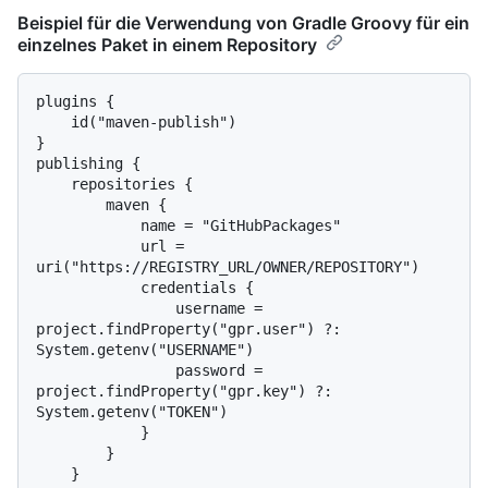
Beispiel für die Verwendung von Gradle Groovy für ein
einzelnes Paket in einem Repository
plugins {

    id("maven-publish")

}

publishing {

    repositories {

        maven {

            name = "GitHubPackages"

            url = 
uri("https://REGISTRY_URL/OWNER/REPOSITORY")

            credentials {

                username = 
project.findProperty("gpr.user") ?: 
System.getenv("USERNAME")

                password = 
project.findProperty("gpr.key") ?: 
System.getenv("TOKEN")

            }

        }

    }
