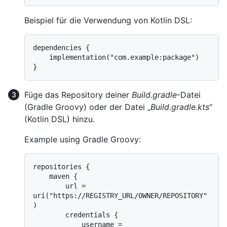
Beispiel für die Verwendung von Kotlin DSL:
dependencies {

    implementation("com.example:package")

Füge das Repository deiner
Build.gradle
-Datei
(Gradle Groovy) oder der Datei „
Build.gradle.kts
“
(Kotlin DSL) hinzu.
Example using Gradle Groovy:
repositories {

    maven {

        url = 
uri("https://REGISTRY_URL/OWNER/REPOSITORY"
)

        credentials {

            username = 