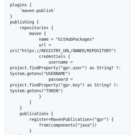
plugins {

    `maven-publish`

}

publishing {

    repositories {

        maven {

            name = "GitHubPackages"

            url = 
uri("https://REGISTRY_URL/OWNER/REPOSITORY")

            credentials {

                username = 
project.findProperty("gpr.user") as String? ?: 
System.getenv("USERNAME")

                password = 
project.findProperty("gpr.key") as String? ?: 
System.getenv("TOKEN")

            }

        }

    }

    publications {

        register<MavenPublication>("gpr") {

            from(components["java"])

        }
