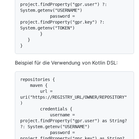
project.findProperty("gpr.user") ?: 
System.getenv("USERNAME")

            password = 
project.findProperty("gpr.key") ?: 
System.getenv("TOKEN")

        }

   }

Beispiel für die Verwendung von Kotlin DSL:
repositories {

    maven {

        url = 
uri("https://REGISTRY_URL/OWNER/REPOSITORY"
)

        credentials {

            username = 
project.findProperty("gpr.user") as String? 
?: System.getenv("USERNAME")

            password = 
project.findProperty("gpr.key") as String? 