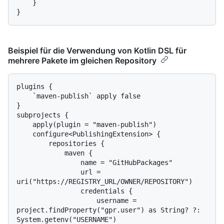
    }

Beispiel für die Verwendung von Kotlin DSL für
mehrere Pakete im gleichen Repository
plugins {

    `maven-publish` apply false

}

subprojects {

    apply(plugin = "maven-publish")

    configure<PublishingExtension> {

        repositories {

            maven {

                name = "GitHubPackages"

                url = 
uri("https://REGISTRY_URL/OWNER/REPOSITORY")

                credentials {

                    username = 
project.findProperty("gpr.user") as String? ?: 
System.getenv("USERNAME")
