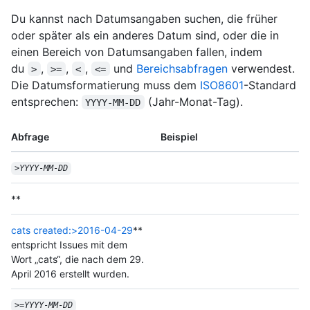
Du kannst nach Datumsangaben suchen, die früher
oder später als ein anderes Datum sind, oder die in
einen Bereich von Datumsangaben fallen, indem
du
,
,
,
und
Bereichsabfragen
verwendest.
>
>=
<
<=
Die Datumsformatierung muss dem
ISO8601
-Standard
entsprechen:
(Jahr-Monat-Tag).
YYYY-MM-DD
Abfrage
Beispiel
>
YYYY
-
MM
-
DD
**
cats created:>2016-04-29
**
entspricht Issues mit dem
Wort „cats“, die nach dem 29.
April 2016 erstellt wurden.
>=
YYYY
-
MM
-
DD