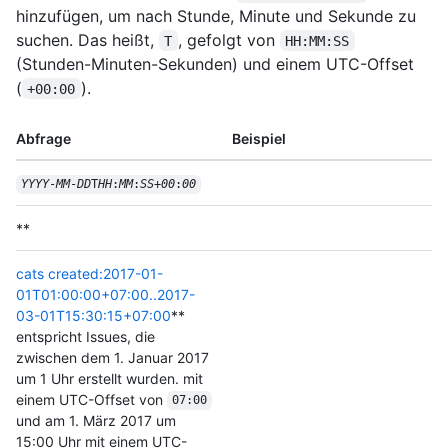
hinzufügen, um nach Stunde, Minute und Sekunde zu
suchen. Das heißt,
, gefolgt von
T
HH:MM:SS
(Stunden-Minuten-Sekunden) und einem UTC-Offset
(
).
+00:00
Abfrage
Beispiel
YYYY
-
MM
-
DD
T
HH
:
MM
:
SS
+
00
:
00
**
cats created:2017-01-
01T01:00:00+07:00..2017-
03-01T15:30:15+07:00
**
entspricht Issues, die
zwischen dem 1. Januar 2017
um 1 Uhr erstellt wurden. mit
einem UTC-Offset von
07:00
und am 1. März 2017 um
15:00 Uhr mit einem UTC-