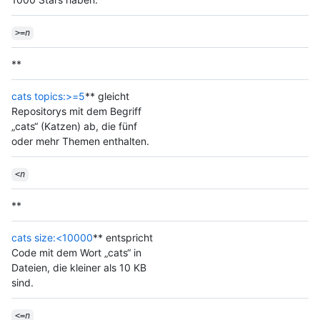
>=
n
**
cats topics:>=5
** gleicht
Repositorys mit dem Begriff
„cats“ (Katzen) ab, die fünf
oder mehr Themen enthalten.
<
n
**
cats size:<10000
** entspricht
Code mit dem Wort „cats“ in
Dateien, die kleiner als 10 KB
sind.
<=
n