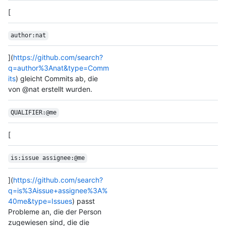
[
author:nat
](
https://github.com/search?
q=author%3Anat&type=Comm
its
) gleicht Commits ab, die
von @nat erstellt wurden.
QUALIFIER:@me
[
is:issue assignee:@me
](
https://github.com/search?
q=is%3Aissue+assignee%3A%
40me&type=Issues
) passt
Probleme an, die der Person
zugewiesen sind, die die