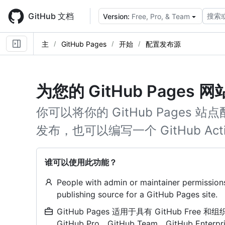
Skip
to
GitHub 文档
搜索
Version:
Free, Pro, & Team
main
content
主
GitHub Pages
开始
配置发布源
为您的 GitHub Pages
你可以将你的 GitHub Pages
发布，也可以编写一个 GitHub Ac
谁可以使用此功能？
People with admin or maintainer permissions
publishing source for a GitHub Pages site.
GitHub Pages 适用于具有 GitHub Free 
GitHub Pro、GitHub Team、GitHub Enterpri