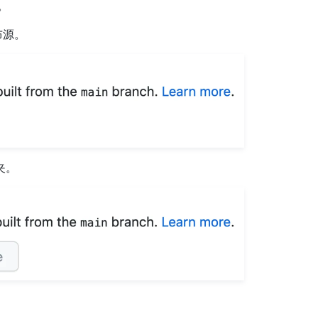
。
布源。
夹。