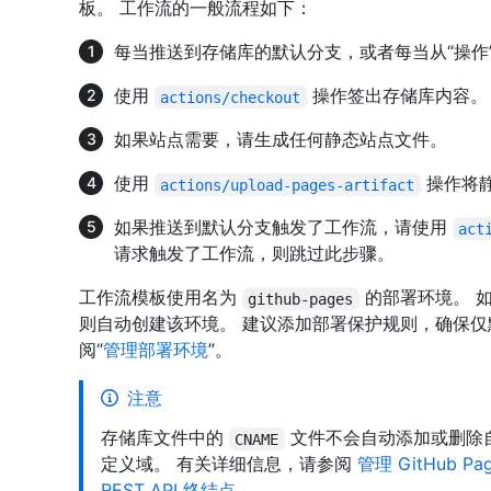
板。 工作流的一般流程如下：
每当推送到存储库的默认分支，或者每当从“操作
使用
操作签出存储库内容。
actions/checkout
如果站点需要，请生成任何静态站点文件。
使用
操作将
actions/upload-pages-artifact
如果推送到默认分支触发了工作流，请使用
act
请求触发了工作流，则跳过此步骤。
工作流模板使用名为
的部署环境。 
github-pages
则自动创建该环境。 建议添加部署保护规则，确保仅
阅“
管理部署环境
”。
注意
存储库文件中的
文件不会自动添加或删除自
CNAME
定义域。 有关详细信息，请参阅
管理 GitHub 
REST API 终结点
。