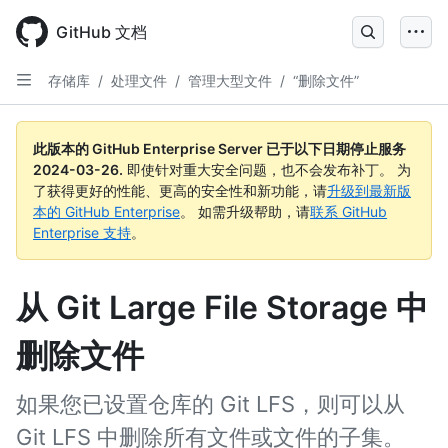
Skip
to
GitHub 文档
main
content
存储库
/
处理文件
/
管理大型文件
/
“删除文件”
此版本的 GitHub Enterprise Server 已于以下日期停止服务
2024-03-26
.
即使针对重大安全问题，也不会发布补丁。 为
了获得更好的性能、更高的安全性和新功能，请
升级到最新版
本的 GitHub Enterprise
。 如需升级帮助，请
联系 GitHub
Enterprise 支持
。
从 Git Large File Storage 中
删除文件
如果您已设置仓库的 Git LFS，则可以从
Git LFS 中删除所有文件或文件的子集。