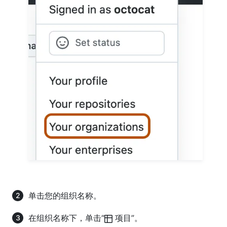
单击您的组织名称。
在组织名称下，单击“
项目”。