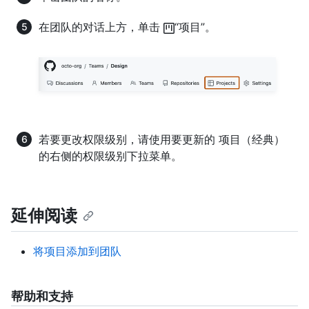
在团队的对话上方，单击
“项目”。
若要更改权限级别，请使用要更新的 项目（经典）
的右侧的权限级别下拉菜单。
延伸阅读
将项目添加到团队
帮助和支持