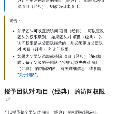
典）的用户创建新的项目（经典）。 如果无法创
建项目（经典），则改为创建项目。
警告：
如果团队可以直接访问 项目（经典），可以更改
团队的权限级别。 如果团队对 项目（经典） 的
访问权限是从父团队继承的，则必须更改父团队
对 项目（经典） 的访问权限。
如果为父团队添加或移除 项目（经典） 访问权
限，每个父级的子团队也将收到或失去对 项目
（经典） 的访问权限。 有关详细信息，请参阅
“
关于团队
”。
授予团队对 项目（经典） 的访问权限
可以授予整个团队对 项目（经典） 的相同权限级别。