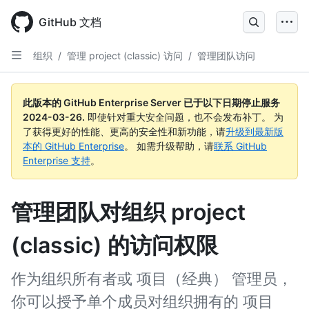
Skip
to
GitHub 文档
main
content
组织
/
管理 project (classic) 访问
/
管理团队访问
此版本的 GitHub Enterprise Server 已于以下日期停止服务
2024-03-26
.
即使针对重大安全问题，也不会发布补丁。 为
了获得更好的性能、更高的安全性和新功能，请
升级到最新版
本的 GitHub Enterprise
。 如需升级帮助，请
联系 GitHub
Enterprise 支持
。
管理团队对组织 project
(classic) 的访问权限
作为组织所有者或 项目（经典） 管理员，
你可以授予单个成员对组织拥有的 项目