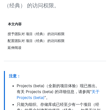
（经典） 的访问权限。
本文内容
授予团队对 项目（经典） 的访问权限
配置团队对 项目（经典） 的访问权限
延伸阅读
注意：
Projects (beta)（全新的项目体验）现已推出。
有关 Projects (beta) 的详细信息，请参阅“
关于
Projects (beta)
”。
只能为组织、存储库或已经至少有一个项目（经