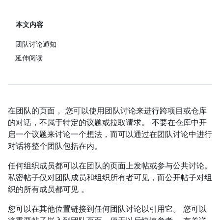
本文内容
团队讨论通知
延伸阅读
在团队的页面， 您可以使用团队讨论来进行跨项目或仓库
的对话，不属于特定的议题或拉取请求。 不要在仓库中开
启一个议题来讨论一个想法，而可以通过在团队讨论中进行
对话将整个团队包括在内。
任何组织成员都可以在团队的页面上发帖或参与公共讨论。
私密帖子仅对团队成员和组织所有者可见，而公开帖子对组
织的所有成员都可见 。
您可以在其他位置链接到任何团队讨论以引用它。 您可以