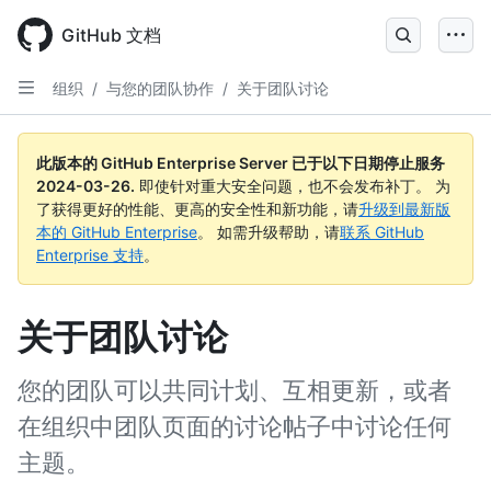
Skip
to
GitHub 文档
main
content
组织
/
与您的团队协作
/
关于团队讨论
此版本的 GitHub Enterprise Server 已于以下日期停止服务
2024-03-26
.
即使针对重大安全问题，也不会发布补丁。 为
了获得更好的性能、更高的安全性和新功能，请
升级到最新版
本的 GitHub Enterprise
。 如需升级帮助，请
联系 GitHub
Enterprise 支持
。
关于团队讨论
您的团队可以共同计划、互相更新，或者
在组织中团队页面的讨论帖子中讨论任何
主题。