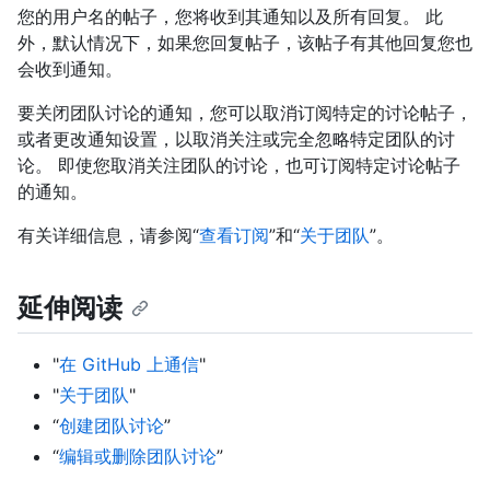
您的用户名的帖子，您将收到其通知以及所有回复。 此
外，默认情况下，如果您回复帖子，该帖子有其他回复您也
会收到通知。
要关闭团队讨论的通知，您可以取消订阅特定的讨论帖子，
或者更改通知设置，以取消关注或完全忽略特定团队的讨
论。 即使您取消关注团队的讨论，也可订阅特定讨论帖子
的通知。
有关详细信息，请参阅“
查看订阅
”和“
关于团队
”。
延伸阅读
"
在 GitHub 上通信
"
"
关于团队
"
“
创建团队讨论
”
“
编辑或删除团队讨论
”