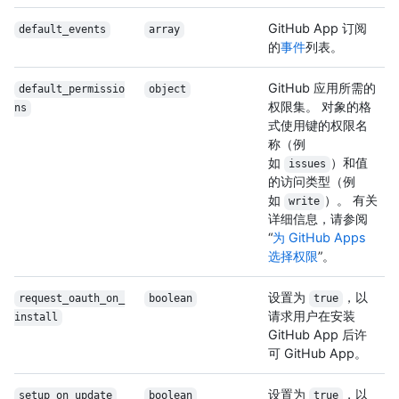
GitHub App 订阅
default_events
array
的
事件
列表。
GitHub 应用所需的
default_permissio
object
权限集。 对象的格
ns
式使用键的权限名
称（例
如
）和值
issues
的访问类型（例
如
）。 有关
write
详细信息，请参阅
“
为 GitHub Apps
选择权限
”。
设置为
，以
request_oauth_on_
boolean
true
请求用户在安装
install
GitHub App 后许
可 GitHub App。
设置为
，以
setup_on_update
boolean
true