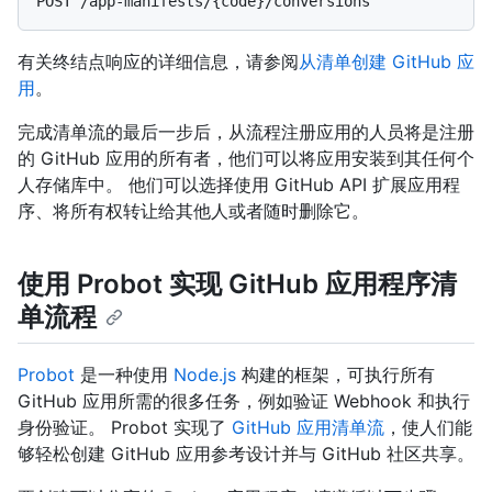
有关终结点响应的详细信息，请参阅
从清单创建 GitHub 应
用
。
完成清单流的最后一步后，从流程注册应用的人员将是注册
的 GitHub 应用的所有者，他们可以将应用安装到其任何个
人存储库中。 他们可以选择使用 GitHub API 扩展应用程
序、将所有权转让给其他人或者随时删除它。
使用 Probot 实现 GitHub 应用程序清
单流程
Probot
是一种使用
Node.js
构建的框架，可执行所有
GitHub 应用所需的很多任务，例如验证 Webhook 和执行
身份验证。 Probot 实现了
GitHub 应用清单流
，使人们能
够轻松创建 GitHub 应用参考设计并与 GitHub 社区共享。