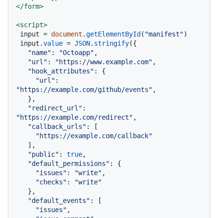
</
form
>
<
script
>
 input = 
document
.
getElementById
(
"manifest"
)

 input.
value
 = 
JSON
.
stringify
({

"name"
: 
"Octoapp"
,

"url"
: 
"https://www.example.com"
,

"hook_attributes"
: {

"url"
: 
"https://example.com/github/events"
,

   },

"redirect_url"
: 
"https://example.com/redirect"
,

"callback_urls"
: [

"https://example.com/callback"
   ],

"public"
: 
true
,

"default_permissions"
: {

"issues"
: 
"write"
,

"checks"
: 
"write"
   },

"default_events"
: [

"issues"
,
