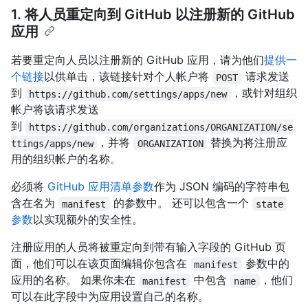
1. 将人员重定向到 GitHub 以注册新的 GitHub
应用
若要重定向人员以注册新的 GitHub 应用，请为他们
提供一
个链接
以供单击，该链接针对个人帐户将
请求发送
POST
到
，或针对组织
https://github.com/settings/apps/new
帐户将该请求发送
到
https://github.com/organizations/ORGANIZATION/se
，并将
替换为将注册应
ttings/apps/new
ORGANIZATION
用的组织帐户的名称。
必须将
GitHub 应用清单参数
作为 JSON 编码的字符串包
含在名为
的参数中。 还可以包含一个
manifest
state
参数
以实现额外的安全性。
注册应用的人员将被重定向到带有输入字段的 GitHub 页
面，他们可以在该页面编辑你包含在
参数中的
manifest
应用的名称。 如果你未在
中包含
，他们
manifest
name
可以在此字段中为应用设置自己的名称。