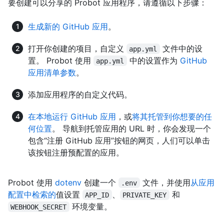
要创建可以分享的 Probot 应用程序，请遵循以下步骤：
生成新的 GitHub 应用
。
打开你创建的项目，自定义
文件中的设
app.yml
置。 Probot 使用
中的设置作为
GitHub
app.yml
应用清单参数
。
添加应用程序的自定义代码。
在本地运行 GitHub 应用
，或
将其托管到你想要的任
何位置
。 导航到托管应用的 URL 时，你会发现一个
包含“注册 GitHub 应用”按钮的网页，人们可以单击
该按钮注册预配置的应用。
Probot 使用
dotenv
创建一个
文件，并使用
从应用
.env
配置中检索的
值设置
、
和
APP_ID
PRIVATE_KEY
环境变量。
WEBHOOK_SECRET