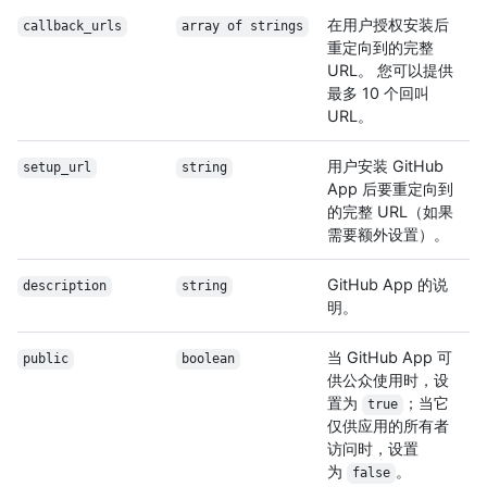
在用户授权安装后
callback_urls
array of strings
重定向到的完整
URL。 您可以提供
最多 10 个回叫
URL。
用户安装 GitHub
setup_url
string
App 后要重定向到
的完整 URL（如果
需要额外设置）。
GitHub App 的说
description
string
明。
当 GitHub App 可
public
boolean
供公众使用时，设
置为
；当它
true
仅供应用的所有者
访问时，设置
为
。
false