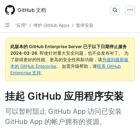
Skip
to
GitHub 文档
main
content
“应用”
/
维护 GitHub Apps
/
暂停安装
此版本的 GitHub Enterprise Server 已于以下日期停止服务
2024-03-26
.
即使针对重大安全问题，也不会发布补丁。 为
了获得更好的性能、更高的安全性和新功能，请
升级到最新版
本的 GitHub Enterprise
。 如需升级帮助，请
联系 GitHub
Enterprise 支持
。
挂起 GitHub 应用程序安装
可以暂时阻止 GitHub App 访问已安装
GitHub App 的帐户拥有的资源。