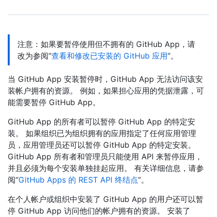
注意：如果要暂停使用但不拥有的 GitHub App，请
改为参阅“
查看和修改已安装的 GitHub 应用
”。
当 GitHub App 安装暂停时，GitHub App 无法访问该安
装帐户拥有的资源。 例如，如果担心应用的凭据泄露，可
能需要暂停 GitHub App。
GitHub App 的所有者可以暂停 GitHub App 的特定安
装。 如果组织已为组织拥有的应用指定了任何应用管理
员，应用管理员还可以暂停 GitHub App 的特定安装。
GitHub App 所有者和管理员只能使用 API 来暂停应用，
并且必须为每个安装单独挂起应用。 有关详细信息，请参
阅“
GitHub Apps 的 REST API 终结点
”。
在个人帐户或组织中安装了 GitHub App 的用户还可以暂
停 GitHub App 访问他们的帐户拥有的资源。 安装了