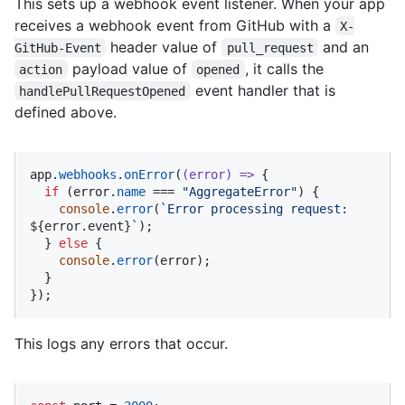
This sets up a webhook event listener. When your app
receives a webhook event from GitHub with a
X-
header value of
and an
GitHub-Event
pull_request
payload value of
, it calls the
action
opened
event handler that is
handlePullRequestOpened
defined above.
app.
webhooks
.
onError
(
(
error
) =>
 {

if
 (error.
name
 === 
"AggregateError"
) {

console
.
error
(
`Error processing request: 
${error.event}
`
);

  } 
else
 {

console
.
error
(error);

  }

});
This logs any errors that occur.