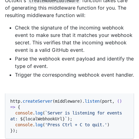
Octokit's
function takes care
createNodeMiddleware
of generating this middleware function for you. The
resulting middleware function will:
Check the signature of the incoming webhook
event to make sure that it matches your webhook
secret. This verifies that the incoming webhook
event is a valid GitHub event.
Parse the webhook event payload and identify the
type of event.
Trigger the corresponding webhook event handler.
http.
createServer
(middleware).
listen
(port, 
() 
=>
 {

console
.
log
(
`Server is listening for events 
at: 
${localWebhookUrl}
`
);

console
.
log
(
'Press Ctrl + C to quit.'
)

});