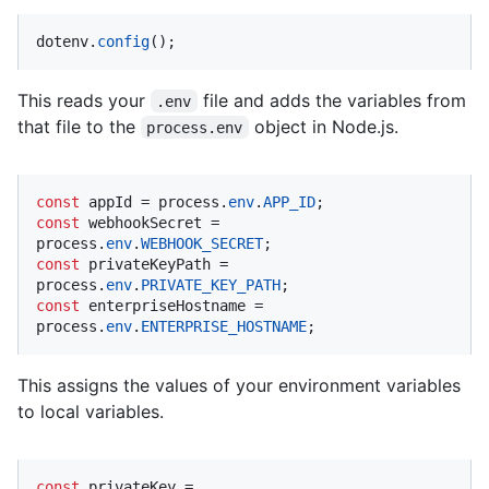
dotenv.
config
();
This reads your
file and adds the variables from
.env
that file to the
object in Node.js.
process.env
const
 appId = process.
env
.
APP_ID
const
 webhookSecret = 
process.
env
.
WEBHOOK_SECRET
const
 privateKeyPath = 
process.
env
.
PRIVATE_KEY_PATH
const
 enterpriseHostname = 
process.
env
.
ENTERPRISE_HOSTNAME
;
This assigns the values of your environment variables
to local variables.
const
 privateKey = 