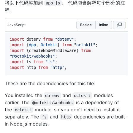
将以下代码添加到
。 代码包含解释每个部分的注
app.js
释。
JavaScript
Beside
Inline
import
 dotenv 
from
"dotenv"
import
 {
App
, 
Octokit
} 
from
"octokit"
import
 {createNodeMiddleware} 
from
"@octokit/webhooks"
import
 fs 
from
"fs"
import
 http 
from
"http"
;
These are the dependencies for this file.
You installed the
and
modules
dotenv
octokit
earlier. The
is a dependency of
@octokit/webhooks
the
module, so you don't need to install it
octokit
separately. The
and
dependencies are built-
fs
http
in Node.js modules.