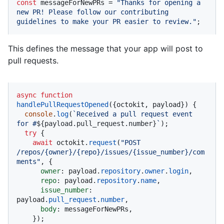
const
 messageForNewPRs = 
"Thanks for opening a 
new PR! Please follow our contributing 
guidelines to make your PR easier to review."
;
This defines the message that your app will post to
pull requests.
async
function
handlePullRequestOpened
(
{octokit, payload}
) {

console
.
log
(
`Received a pull request event 
for #
${payload.pull_request.number}
`
);

try
 {

await
 octokit.
request
(
"POST 
/repos/{owner}/{repo}/issues/{issue_number}/com
ments"
, {

owner
: payload.
repository
.
owner
.
login
,

repo
: payload.
repository
.
name
,

issue_number
: 
payload.
pull_request
.
number
,

body
: messageForNewPRs,

    });
