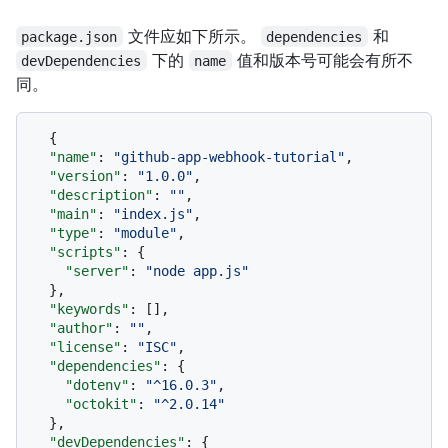
文件应如下所示。
和
package.json
dependencies
下的
值和版本号可能会有所不
devDependencies
name
同。
{
"name"
:
"github-app-webhook-tutorial"
,
"version"
:
"1.0.0"
,
"description"
:
""
,
"main"
:
"index.js"
,
"type"
:
"module"
,
"scripts"
:
{
"server"
:
"node app.js"
}
,
"keywords"
:
[
]
,
"author"
:
""
,
"license"
:
"ISC"
,
"dependencies"
:
{
"dotenv"
:
"^16.0.3"
,
"octokit"
:
"^2.0.14"
}
,
"devDependencies"
:
{