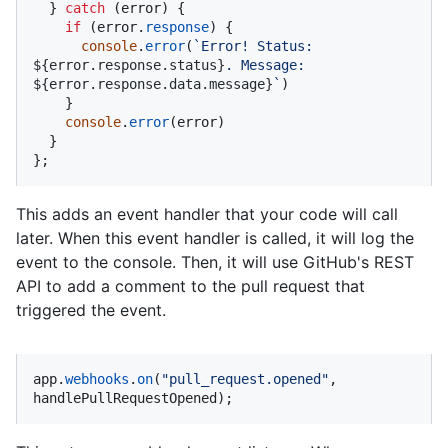
  } 
catch
 (error) {

if
 (error.
response
) {

console
.
error
(
`Error! Status: 
${error.response.status}
. Message: 
${error.response.data.message}
`
)

    }

console
.
error
(error)

  }

};
This adds an event handler that your code will call
later. When this event handler is called, it will log the
event to the console. Then, it will use GitHub's REST
API to add a comment to the pull request that
triggered the event.
app.
webhooks
.
on
(
"pull_request.opened"
, 
handlePullRequestOpened);