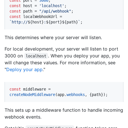
const
 port = 
3000
const
 host = 
'localhost'
const
 path = 
"/api/webhook"
const
 localWebhookUrl = 
`http://
${host}
:
${port}
${path}
`
;
This determines where your server will listen.
For local development, your server will listen to port
3000 on
. When you deploy your app, you
localhost
will change these values. For more information, see
"
Deploy your app
."
const
 middleware = 
createNodeMiddleware
(app.
webhooks
, {path});
This sets up a middleware function to handle incoming
webhook events.