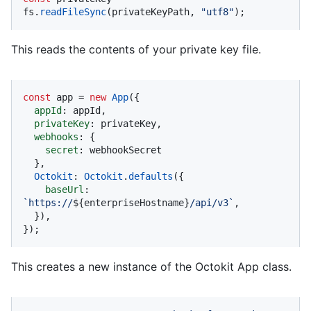
fs.
readFileSync
(privateKeyPath, 
"utf8"
);
This reads the contents of your private key file.
const
 app = 
new
App
({

appId
: appId,

privateKey
: privateKey,

webhooks
: {

secret
: webhookSecret

  },

Octokit
: 
Octokit
.
defaults
({

baseUrl
: 
`https://
${enterpriseHostname}
/api/v3`
,

  }),

});
This creates a new instance of the Octokit App class.