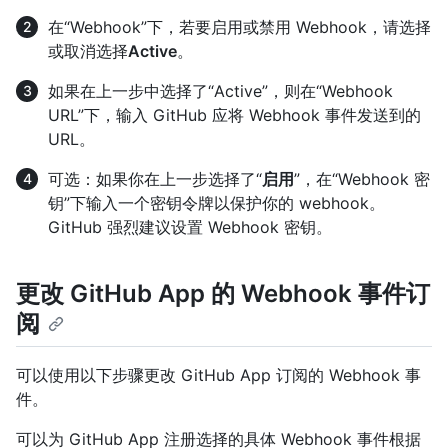
在“Webhook”下，若要启用或禁用 Webhook，请选择
或取消选择
Active
。
如果在上一步中选择了“Active”，则在“Webhook
URL”下，输入 GitHub 应将 Webhook 事件发送到的
URL。
可选：如果你在上一步选择了“
启用
”，在“Webhook 密
钥”下输入一个密钥令牌以保护你的 webhook。
GitHub 强烈建议设置 Webhook 密钥。
更改 GitHub App 的 Webhook 事件订
阅
可以使用以下步骤更改 GitHub App 订阅的 Webhook 事
件。
可以为 GitHub App 注册选择的具体 Webhook 事件根据