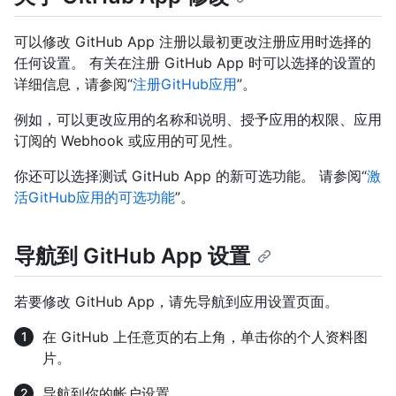
可以修改 GitHub App 注册以最初更改注册应用时选择的
任何设置。 有关在注册 GitHub App 时可以选择的设置的
详细信息，请参阅“
注册GitHub应用
”。
例如，可以更改应用的名称和说明、授予应用的权限、应用
订阅的 Webhook 或应用的可见性。
你还可以选择测试 GitHub App 的新可选功能。 请参阅“
激
活GitHub应用的可选功能
”。
导航到 GitHub App 设置
若要修改 GitHub App，请先导航到应用设置页面。
在 GitHub 上任意页的右上角，单击你的个人资料图
片。
导航到你的帐户设置。