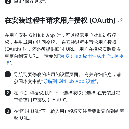
单击“保存更改”。
在安装过程中请求用户授权 (OAuth)
在用户安装 GitHub App 时，可以提示用户对其进行授
权，并生成用户访问令牌。 在安装过程中请求用户授权
(OAuth) 时，还必须提供回叫 URL，用户在授权安装后将
重定向到该 URL。 请参阅“
为 GitHub 应用生成用户访问令
牌
”。
导航到要修改的应用的设置页面。 有关详细信息，请
参阅本文中的“
导航到 GitHub App 设置
”。
在“识别和授权用户”下，选择或取消选择“在安装过程
中请求用户授权 (OAuth)”。
在“回叫 URL”下，输入用户授权安装后要重定向到的完
整 URL。