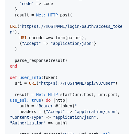
"code"
 => code

  }

  result = 
Net
:
:HTTP
.post(

URI
(
"http(s)://HOSTNAME/login/oauth/access_toke
n"
),

URI
.encode_www_form(params),

    {
"Accept"
 => 
"application/json"
}

  )

end
def
user_info
(
token
)

  uri = 
URI
(
"http(s)://HOSTNAME/api/v3/user"
)

  result = 
Net
:
:HTTP
.start(uri.host, uri.port, 
use_ssl:
true
) 
do
 |
http
|

    auth = 
"Bearer 
#{token}
"
    headers = {
"Accept"
 => 
"application/json"
, 
"Content-Type"
 => 
"application/json"
, 
"Authorization"
 => auth}
