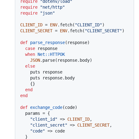
require
"dotenv/load"
require
"net/http"
require
"json"
CLIENT_ID
 = 
ENV
.fetch(
"CLIENT_ID"
CLIENT_SECRET
 = 
ENV
.fetch(
"CLIENT_SECRET"
)

def
parse_response
(
response
)

case
 response

when
Net
:
:HTTPOK
JSON
.parse(response.body)

else
    puts response

    puts response.body

    {}

end
end
def
exchange_code
(
code
)

  params = {

"client_id"
 => 
CLIENT_ID
,

"client_secret"
 => 
CLIENT_SECRET
,

"code"
 => code

  }
