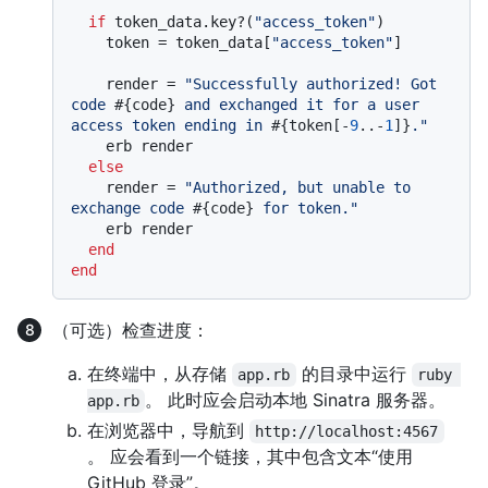
if
 token_data.key?(
"access_token"
)

    token = token_data[
"access_token"
]

    render = 
"Successfully authorized! Got 
code 
#{code}
 and exchanged it for a user 
access token ending in 
#{token[-
9
..-
1
]}
."
    erb render

else
    render = 
"Authorized, but unable to 
exchange code 
#{code}
 for token."
    erb render

end
end
（可选）检查进度：
在终端中，从存储
的目录中运行
app.rb
ruby 
。 此时应会启动本地 Sinatra 服务器。
app.rb
在浏览器中，导航到
http://localhost:4567
。 应会看到一个链接，其中包含文本“使用
GitHub 登录”。