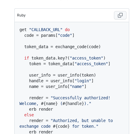
Ruby
get 
"CALLBACK_URL"
do
  code = params[
"code"
]

  token_data = exchange_code(code)

if
 token_data.key?(
"access_token"
)

    token = token_data[
"access_token"
]

    user_info = user_info(token)

    handle = user_info[
"login"
]

    name = user_info[
"name"
]

    render = 
"Successfully authorized! 
Welcome, 
#{name}
 (
#{handle}
)."
    erb render

else
    render = 
"Authorized, but unable to 
exchange code 
#{code}
 for token."
    erb render
