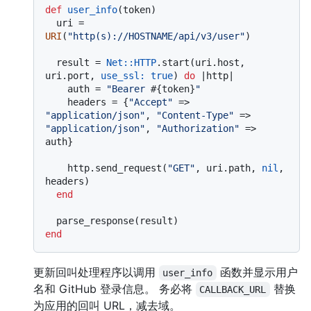
def
user_info
(
token
)

  uri = 
URI
(
"http(s)://HOSTNAME/api/v3/user"
)

  result = 
Net
:
:HTTP
.start(uri.host, 
uri.port, 
use_ssl:
true
) 
do
 |
http
|

    auth = 
"Bearer 
#{token}
"
    headers = {
"Accept"
 => 
"application/json"
, 
"Content-Type"
 => 
"application/json"
, 
"Authorization"
 => 
auth}

    http.send_request(
"GET"
, uri.path, 
nil
, 
headers)

end
end
更新回叫处理程序以调用
函数并显示用户
user_info
名和 GitHub 登录信息。 务必将
替换
CALLBACK_URL
为应用的回叫 URL，减去域。