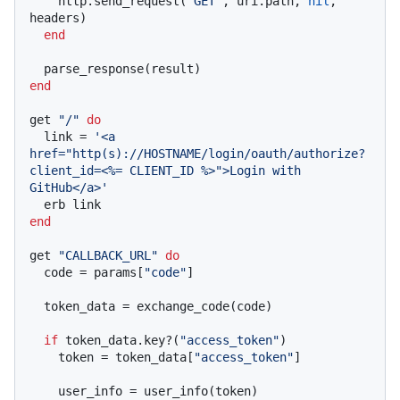
    http.send_request(
"GET"
, uri.path, 
nil
, 
headers)

end
end
get 
"/"
do
  link = 
'<a 
href="http(s)://HOSTNAME/login/oauth/authorize?
client_id=<%= CLIENT_ID %>">Login with 
GitHub</a>'
end
get 
"CALLBACK_URL"
do
  code = params[
"code"
]

  token_data = exchange_code(code)

if
 token_data.key?(
"access_token"
)

    token = token_data[
"access_token"
]

    user_info = user_info(token)
