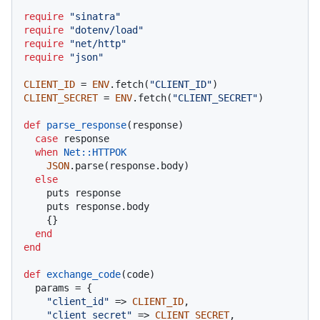
require
"sinatra"
require
"dotenv/load"
require
"net/http"
require
"json"
CLIENT_ID
 = 
ENV
.fetch(
"CLIENT_ID"
CLIENT_SECRET
 = 
ENV
.fetch(
"CLIENT_SECRET"
)

def
parse_response
(
response
)

case
 response

when
Net
:
:HTTPOK
JSON
.parse(response.body)

else
    puts response

    puts response.body

    {}

end
end
def
exchange_code
(
code
)

  params = {

"client_id"
 => 
CLIENT_ID
,

"client_secret"
 => 
CLIENT_SECRET
,
