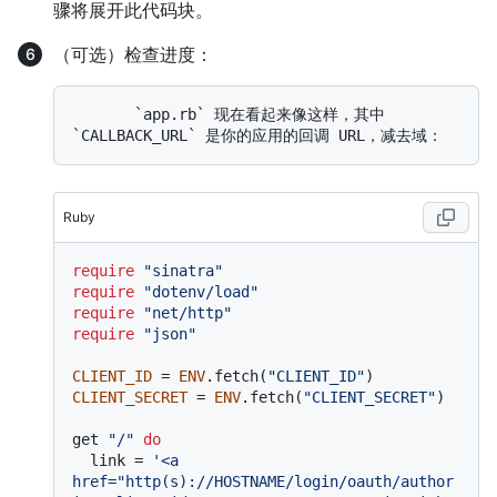
骤将展开此代码块。
（可选）检查进度：
       `app.rb` 现在看起来像这样，其中 
Ruby
require
"sinatra"
require
"dotenv/load"
require
"net/http"
require
"json"
CLIENT_ID
 = 
ENV
.fetch(
"CLIENT_ID"
CLIENT_SECRET
 = 
ENV
.fetch(
"CLIENT_SECRET"
)

get 
"/"
do
  link = 
'<a 
href="http(s)://HOSTNAME/login/oauth/author