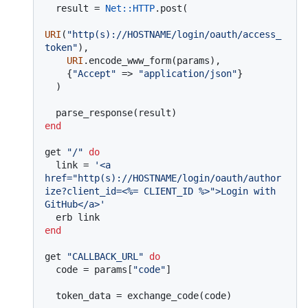
  result = 
Net
:
:HTTP
.post(

URI
(
"http(s)://HOSTNAME/login/oauth/access_
token"
),

URI
.encode_www_form(params),

    {
"Accept"
 => 
"application/json"
}

  )

end
get 
"/"
do
  link = 
'<a 
href="http(s)://HOSTNAME/login/oauth/author
ize?client_id=<%= CLIENT_ID %>">Login with 
GitHub</a>'
end
get 
"CALLBACK_URL"
do
  code = params[
"code"
]

  token_data = exchange_code(code)
