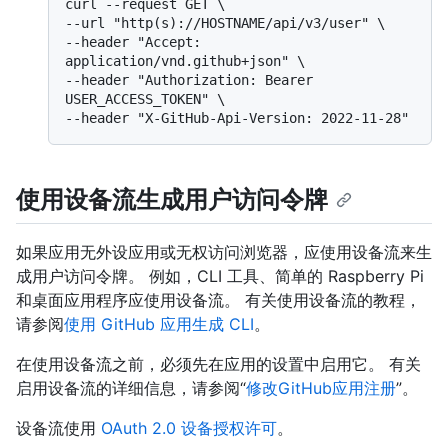
curl --request GET \

--url "http(s)://HOSTNAME/api/v3/user" \

--header "Accept: 
application/vnd.github+json" \

--header "Authorization: Bearer 
USER_ACCESS_TOKEN" \

使用设备流生成用户访问令牌
如果应用无外设应用或无权访问浏览器，应使用设备流来生
成用户访问令牌。 例如，CLI 工具、简单的 Raspberry Pi
和桌面应用程序应使用设备流。 有关使用设备流的教程，
请参阅
使用 GitHub 应用生成 CLI
。
在使用设备流之前，必须先在应用的设置中启用它。 有关
启用设备流的详细信息，请参阅“
修改GitHub应用注册
”。
设备流使用
OAuth 2.0 设备授权许可
。