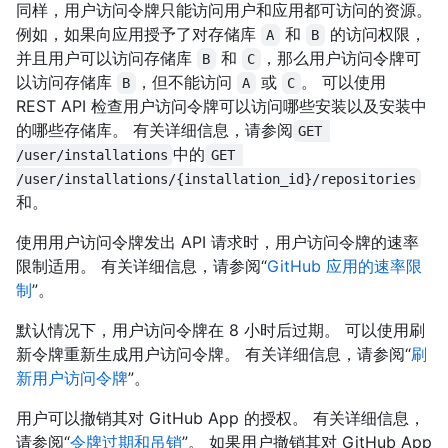
同样，用户访问令牌只能访问用户和应用都可访问的资源。
例如，如果向应用授予了对存储库
和
的访问权限，
A
B
并且用户可以访问存储库
和
，那么用户访问令牌可
B
C
以访问存储库
，但不能访问
或
。 可以使用
B
A
C
REST API 检查用户访问令牌可以访问哪些安装以及安装中
的哪些存储库。 有关详细信息，请参阅
GET 
中的
/user/installations
GET 
/user/installations/{installation_id}/repositories
和
。
使用用户访问令牌发出 API 请求时，用户访问令牌的速率
限制适用。 有关详细信息，请参阅“
GitHub 应用的速率限
制
”。
默认情况下，用户访问令牌在 8 小时后过期。 可以使用刷
新令牌重新生成用户访问令牌。 有关详细信息，请参阅“
刷
新用户访问令牌
”。
用户可以撤销其对 GitHub App 的授权。 有关详细信息，
请参阅“
令牌过期和吊销
”。 如果用户撤销其对 GitHub App