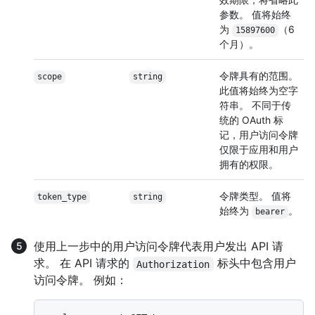
参数。 值将始终
为
（6
15897600
个月）。
令牌具有的范围。
scope
string
此值将始终为空字
符串。 不同于传
统的 OAuth 标
记，用户访问令牌
仅限于应用和用户
拥有的权限。
令牌类型。 值将
token_type
string
始终为
。
bearer
使用上一步中的用户访问令牌代表用户发出 API 请
求。 在 API 请求的
标头中包含用户
Authorization
访问令牌。 例如：