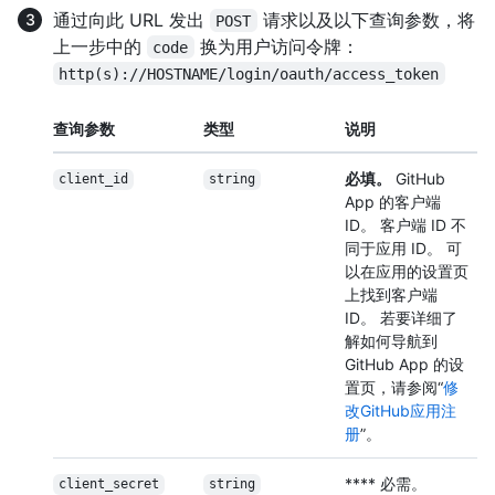
通过向此 URL 发出
请求以及以下查询参数，将
POST
上一步中的
换为用户访问令牌：
code
http(s)://HOSTNAME/login/oauth/access_token
查询参数
类型
说明
必填。
GitHub
client_id
string
App 的客户端
ID。 客户端 ID 不
同于应用 ID。 可
以在应用的设置页
上找到客户端
ID。 若要详细了
解如何导航到
GitHub App 的设
置页，请参阅“
修
改GitHub应用注
册
”。
**** 必需。
client_secret
string