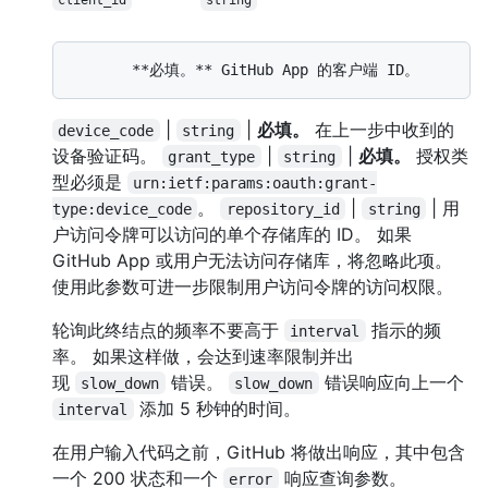
client_id
string
|
|
必填。
在上一步中收到的
device_code
string
设备验证码。
|
|
必填。
授权类
grant_type
string
型必须是
urn:ietf:params:oauth:grant-
。
|
| 用
type:device_code
repository_id
string
户访问令牌可以访问的单个存储库的 ID。 如果
GitHub App 或用户无法访问存储库，将忽略此项。
使用此参数可进一步限制用户访问令牌的访问权限。
轮询此终结点的频率不要高于
指示的频
interval
率。 如果这样做，会达到速率限制并出
现
错误。
错误响应向上一个
slow_down
slow_down
添加 5 秒钟的时间。
interval
在用户输入代码之前，GitHub 将做出响应，其中包含
一个 200 状态和一个
响应查询参数。
error