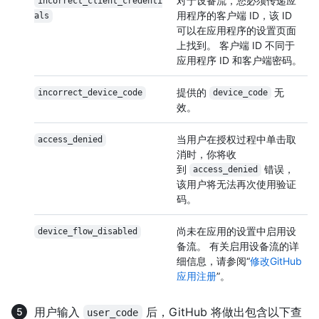
对于设备流，您必须传递应
incorrect_client_credenti
用程序的客户端 ID，该 ID
als
可以在应用程序的设置页面
上找到。 客户端 ID 不同于
应用程序 ID 和客户端密码。
提供的
无
incorrect_device_code
device_code
效。
当用户在授权过程中单击取
access_denied
消时，你将收
到
错误，
access_denied
该用户将无法再次使用验证
码。
尚未在应用的设置中启用设
device_flow_disabled
备流。 有关启用设备流的详
细信息，请参阅“
修改GitHub
应用注册
”。
用户输入
后，GitHub 将做出包含以下查
user_code