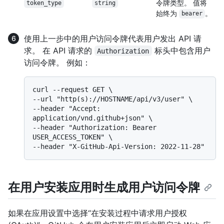
令牌类型。 值将
token_type
string
始终为
。
bearer
使用上一步中的用户访问令牌代表用户发出 API 请
求。 在 API 请求的
标头中包含用户
Authorization
访问令牌。 例如：
curl --request GET \

--url "http(s)://HOSTNAME/api/v3/user" \

--header "Accept: 
application/vnd.github+json" \

--header "Authorization: Bearer 
USER_ACCESS_TOKEN" \

在用户安装应用时生成用户访问令牌
如果在应用设置中选择“在安装过程中请求用户授权