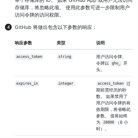
存储库，将忽略此项。 使用此参数可进一步限制用户
访问令牌的访问权限。
GitHub 将做出包含以下参数的响应：
响应参数
类型
说明
用户访问令牌。
access_token
string
令牌以
开
ghu_
头。
过
expires_in
integer
access_token
期前需经历的秒
数。 如果禁用了
用户访问令牌的有
效期限，将省略此
参数。 值将始终
为
（8 小
28800
时）。