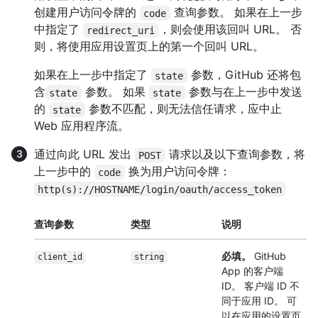
创建用户访问令牌的
查询参数。 如果在上一步
code
中指定了
，则会使用该回叫 URL。 否
redirect_uri
则，将使用应用设置页上的第一个回叫 URL。
如果在上一步中指定了
参数，GitHub 还将包
state
含
参数。 如果
参数与在上一步中发送
state
state
的
参数不匹配，则无法信任请求，应中止
state
Web 应用程序流。
通过向此 URL 发出
请求以及以下查询参数，将
POST
上一步中的
换为用户访问令牌：
code
http(s)://HOSTNAME/login/oauth/access_token
查询参数
类型
说明
必填。
GitHub
client_id
string
App 的客户端
ID。 客户端 ID 不
同于应用 ID。 可
以在应用的设置页