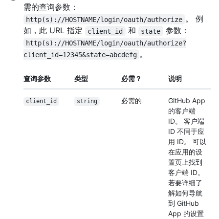
需的查询参数：
。 例
http(s)://HOSTNAME/login/oauth/authorize
如，此 URL 指定
和
参数：
client_id
state
http(s)://HOSTNAME/login/oauth/authorize?
。
client_id=12345&state=abcdefg
查询参数
类型
必需？
说明
必需的
GitHub App
client_id
string
的客户端
ID。 客户端
ID 不同于应
用 ID。 可以
在应用的设
置页上找到
客户端 ID。
若要详细了
解如何导航
到 GitHub
App 的设置