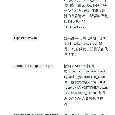
误响应，那么现在必须等待
至少 10 秒，然后才能发出
新的令牌请求。 错误响应包
括必须使用的
新
。
interval
如果设备代码已过期，则将
expired_token
看到
错
token_expired
误。 您必须发出新的设备代
码请求。
轮询 OAuth 令牌请
unsupported_grant_type
求
urn:ietf:params:oauth
:grant-type:device_code
时，授权类型必须为
POST 
http(s)://HOSTNAME/login/
并且
oauth/access_token
必须作为输入参数包含在
内。