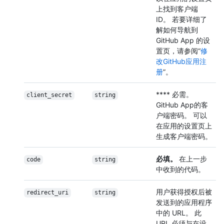
上找到客户端
ID。 若要详细了
解如何导航到
GitHub App 的设
置页，请参阅“
修
改GitHub应用注
册
”。
**** 必需。
client_secret
string
GitHub App的客
户端密码。 可以
在应用的设置页上
生成客户端密码。
必填。
在上一步
code
string
中收到的代码。
用户获得授权后被
redirect_uri
string
发送到的应用程序
中的 URL。 此
URL 必须与在设