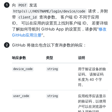
向
发送
POST
请求，并附
http(s)://HOSTNAME/login/device/code
带
查询参数。 客户端 ID 不同于应用
client_id
ID。 可以在应用的设置页上找到客户端 ID。 若要详细
了解如何导航到 GitHub App 的设置页，请参阅“
修改
GitHub应用注册
”。
GitHub 将做出包含以下查询参数的响应：
响应参数
类型
说明
用于验证设备的验
device_code
string
证码。 该验证码
长度为 40 个字
符。
应用程序应该显示
user_code
string
的验证码，以便用
户可以在浏览器中
输入该验证码。