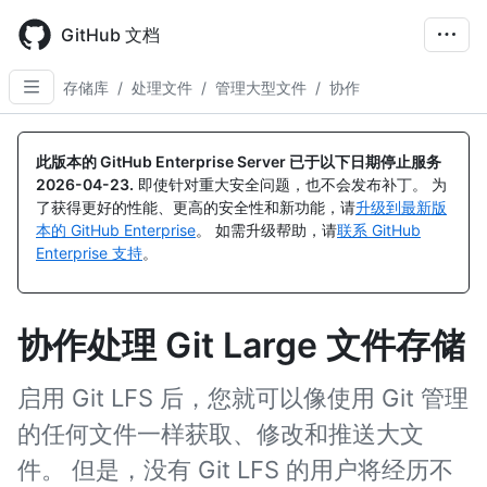
Skip
to
GitHub 文档
main
content
存储库
/
处理文件
/
管理大型文件
/
协作
此版本的 GitHub Enterprise Server 已于以下日期停止服务
2026-04-23
.
即使针对重大安全问题，也不会发布补丁。 为
了获得更好的性能、更高的安全性和新功能，请
升级到最新版
本的 GitHub Enterprise
。 如需升级帮助，请
联系 GitHub
Enterprise 支持
。
协作处理 Git Large 文件存储
启用 Git LFS 后，您就可以像使用 Git 管理
的任何文件一样获取、修改和推送大文
件。 但是，没有 Git LFS 的用户将经历不