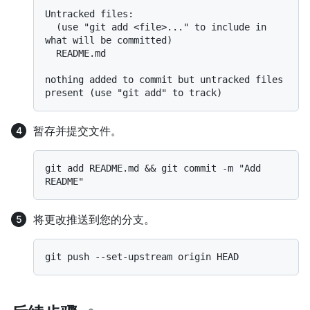
Untracked files:

  (use "git add <file>..." to include in 
what will be committed)

  README.md

nothing added to commit but untracked files 
暂存并提交文件。
git add README.md && git commit -m "Add 
将更改推送到您的分支。