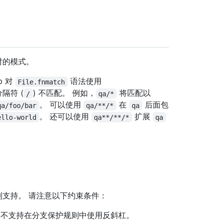
对的模式。
b 对
语法使用
File.fnmatch
隔符 (
) 不匹配。 例如，
将匹配以
/
qa/*
。 可以使用
在
后面包
qa/foo/bar
qa/**/*
qa
。 还可以使用
扩展
ello-world
qa**/**/*
qa
支持。 请注意以下约束条件：
Hub 不支持在分支保护规则中使用反斜杠。