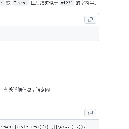
或
且后跟类似于
的字符串。
s:
Fixes:
#1234
。 有关详细信息，请参阅
|revert|style|test){1}(\([\w\-\.]+\))?