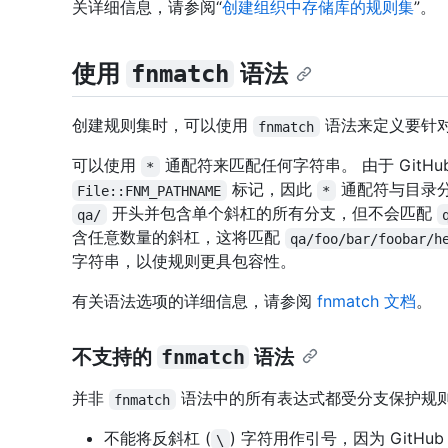
关详细信息，请参阅“
创建组织中存储库的规则集
”。
使用
语法
fnmatch
创建规则集时，可以使用
语法来定义要针
fnmatch
可以使用
通配符来匹配任何字符串。 由于 GitHu
*
标记，因此
通配符与目录分
File::FNM_PATHNAME
*
开头并包含单个斜杠的所有分支，但不会匹配
qa/
含任意数量的斜杠，这将匹配
qa/foo/bar/foobar/h
字符串，以使规则更具包容性。
有关语法选项的详细信息，请参阅
fnmatch 文档
。
不支持的
fnmatch
语法
并非
语法中的所有表达式都受分支保护规则
fnmatch
不能将反斜杠 (
) 字符用作引号，因为 Git
\