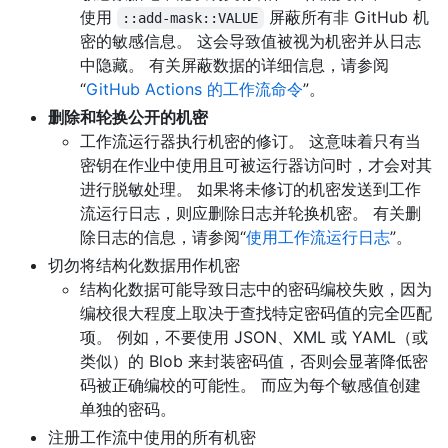
使用
屏蔽所有非 GitHub 机
::add-mask::VALUE
密的敏感信息。 这会导致值被视为机密并从日志
中隐藏。 有关屏蔽数据的详细信息，请参阅
“
GitHub Actions 的工作流命令
”。
删除和轮换公开的机密
工作流运行器执行机密的修订。 这意味着只有当
密钥在作业中使用且可被运行器访问时，才会对其
进行脱敏处理。 如果将未修订的机密发送到工作
流运行日志，则应删除日志并轮换机密。 有关删
除日志的信息，请参阅“
使用工作流运行日志
”。
切勿将结构化数据用作机密
结构化数据可能导致日志中的密码编校失败，因为
编校很大程度上取决于查找特定密码值的完全匹配
项。 例如，不要使用 JSON、XML 或 YAML（或
类似）的 Blob 来封装密码值，否则会显著降低密
码被正确编校的可能性。 而应为每个敏感值创建
单独的密码。
注册工作流中使用的所有机密