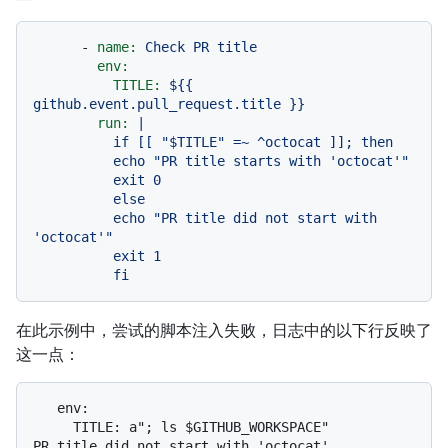
-
name:
Check
PR
title
env:
TITLE:
${{
github.event.pull_request.title
}}
run:
|

          if [[ "$TITLE" =~ ^octocat ]]; then

          echo "PR title starts with 'octocat'"

          exit 0

          else

          echo "PR title did not start with 
'octocat'"

          exit 1

在此示例中，尝试的脚本注入失败，日志中的以下行反映了
这一点：
   env:

     TITLE: a"; ls $GITHUB_WORKSPACE"
