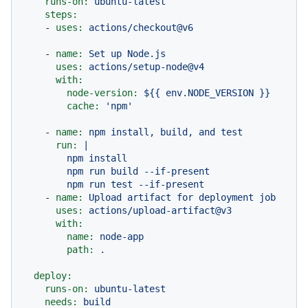
runs-on:
ubuntu-latest
steps:
-
uses:
actions/checkout@v6
-
name:
Set
up
Node.js
uses:
actions/setup-node@v4
with:
node-version:
${{
env.NODE_VERSION
}}
cache:
'npm'
-
name:
npm
install,
build,
and
test
run:
|

        npm install

        npm run build --if-present

-
name:
Upload
artifact
for
deployment
job
uses:
actions/upload-artifact@v3
with:
name:
node-app
path:
.
deploy:
runs-on:
ubuntu-latest
needs:
build