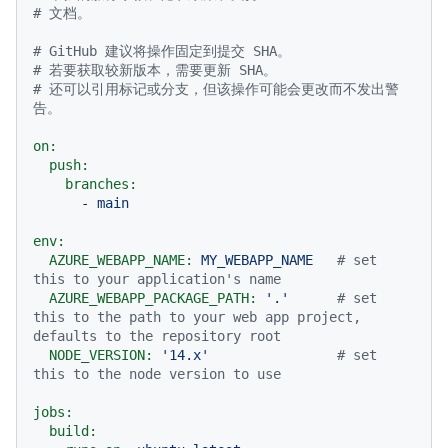
# 文档。
# GitHub 建议将操作固定到提交 SHA。
# 若要获取较新版本，需要更新 SHA。
# 还可以引用标记或分支，但该操作可能会更改而不发出警
告。
on:
push:
branches:
-
main
env:
AZURE_WEBAPP_NAME:
MY_WEBAPP_NAME
# set 
this to your application's name
AZURE_WEBAPP_PACKAGE_PATH:
'.'
# set 
this to the path to your web app project, 
defaults to the repository root
NODE_VERSION:
'14.x'
# set 
this to the node version to use
jobs:
build: