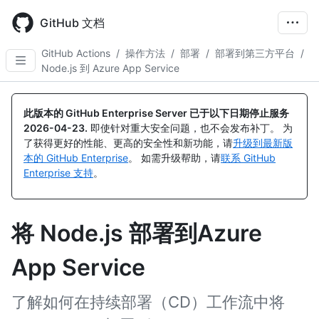
Skip
to
GitHub 文档
main
content
GitHub Actions
/
操作方法
/
部署
/
部署到第三方平台
/
Node.js 到 Azure App Service
此版本的 GitHub Enterprise Server 已于以下日期停止服务
2026-04-23
.
即使针对重大安全问题，也不会发布补丁。 为
了获得更好的性能、更高的安全性和新功能，请
升级到最新版
本的 GitHub Enterprise
。 如需升级帮助，请
联系 GitHub
Enterprise 支持
。
将 Node.js 部署到Azure
App Service
了解如何在持续部署（CD）工作流中将