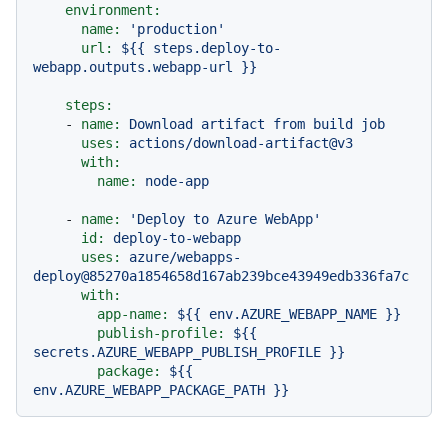
environment:
name:
'production'
url:
${{
steps.deploy-to-
webapp.outputs.webapp-url
}}
steps:
-
name:
Download
artifact
from
build
job
uses:
actions/download-artifact@v3
with:
name:
node-app
-
name:
'Deploy to Azure WebApp'
id:
deploy-to-webapp
uses:
azure/webapps-
deploy@85270a1854658d167ab239bce43949edb336fa7c
with:
app-name:
${{
env.AZURE_WEBAPP_NAME
}}
publish-profile:
${{
secrets.AZURE_WEBAPP_PUBLISH_PROFILE
}}
package:
${{
env.AZURE_WEBAPP_PACKAGE_PATH
}}